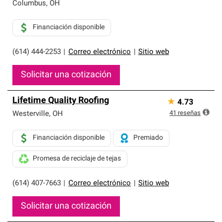
exclusiva y cumplen con estándares estrictos de
Columbus
,
OH
profesionalismo, confiabilidad y destreza incomparable.
Solo ellos pueden ofrecer nuestra mejor garantía de
Financiación disponible
sistemas de techos.
(614) 444-2253
|
Correo electrónico
|
Sitio web
Solicitar una cotización
Lifetime Quality Roofing
★
4.73
41
reseñas
Westerville
,
OH
Financiación disponible
Premiado
Promesa de reciclaje de tejas
(614) 407-7663
|
Correo electrónico
|
Sitio web
Solicitar una cotización