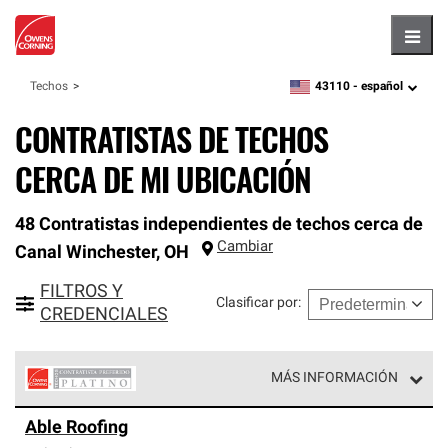
Hambu
43110 -
español
Techos
zipcode,
language
CONTRATISTAS DE TECHOS
CERCA DE MI UBICACIÓN
48 Contratistas independientes de techos cerca de
Cambiar
Canal Winchester
,
OH
FILTROS Y
Clasificar por
:
CREDENCIALES
MÁS INFORMACIÓN
Los Contratistas Preferenciales Platinum de Owens
Able Roofing
Corning constituyen el nivel superior de nuestra red