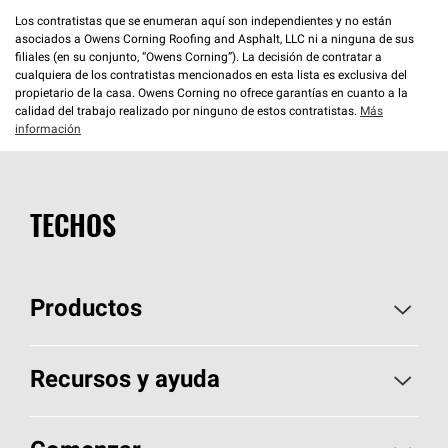
Los contratistas que se enumeran aquí son independientes y no están
asociados a Owens Corning Roofing and Asphalt, LLC ni a ninguna de sus
filiales (en su conjunto, “Owens Corning”). La decisión de contratar a
cualquiera de los contratistas mencionados en esta lista es exclusiva del
propietario de la casa. Owens Corning no ofrece garantías en cuanto a la
calidad del trabajo realizado por ninguno de estos contratistas.
Más
información
TECHOS
Productos
Elija sus tejas
Recursos y ayuda
Encuentre un contratista
Aspectos básicos sobre techos