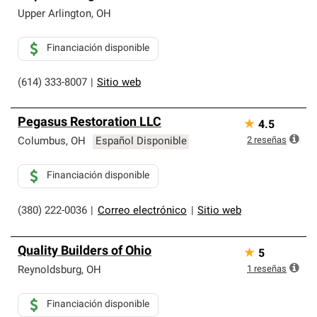
Upper Arlington
,
OH
Financiación disponible
(614) 333-8007
|
Sitio web
Pegasus Restoration LLC
★
4.5
2
reseñas
Columbus
,
OH
Español Disponible
Financiación disponible
(380) 222-0036
|
Correo electrónico
|
Sitio web
Quality Builders of Ohio
★
5
1
reseñas
Reynoldsburg
,
OH
Financiación disponible