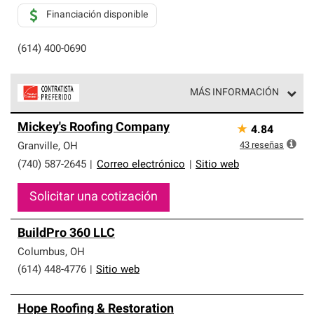
Financiación disponible
(614) 400-0690
MÁS INFORMACIÓN
Los Contratistas Preferenciales de Owens Corning son
Mickey's Roofing Company
★
4.84
parte de una red exclusiva de profesionales de techos
que cumplen con altos estándares y requisitos estrictos
43
reseñas
Granville
,
OH
de profesionalismo y confiabilidad.
(740) 587-2645
|
Correo electrónico
|
Sitio web
Solicitar una cotización
BuildPro 360 LLC
Columbus
,
OH
(614) 448-4776
|
Sitio web
Hope Roofing & Restoration