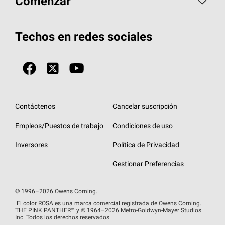
Comenzar
Total Protection Roofing
System®
Herramientas de diseño y color
Llame al 1-800-GET
-
PINK®
Techos en redes sociales
Componentes para techos
Biblioteca de documentos
Contratistas de techos por ubicación
Tecnología
SureNail®
Únase a la red de contratistas de techos
Encuentre una tienda o encuentre un
Protección contra algas
StreakGuard™
distribuidor
Diseño en el techo
Contáctenos
Cancelar suscripción
Colección de techos en colores fríos
Financiamiento de techos
Empleos/Puestos de trabajo
Condiciones de uso
Eventos para contratistas
Garantías de techos
Inversores
Política de Privacidad
Declaración de rendimiento de la UE
Gestionar Preferencias
© 1996–2026 Owens Corning.
El color ROSA es una marca comercial registrada de Owens Corning.
THE PINK
PANTHER™
y © 1964–2026 Metro-Goldwyn-Mayer Studios
Inc. Todos los derechos reservados.