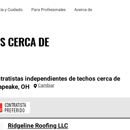
ía y Cuidado
Para Profesionales
Acerca de
S CERCA DE
tratistas independientes de techos cerca de
Cambiar
apeake
,
OH
ontratistas Preferenciales de Owens Corning son parte de una r
Ridgeline Roofing LLC
en con altos estándares y requisitos estrictos de profesionalism