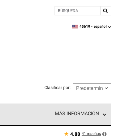
BÚSQUEDA
45619 -
español
zipcode,
language
Clasificar por
:
MÁS INFORMACIÓN
ed exclusiva de profesionales de techos que
o y confiabilidad.
★
41
reseñas
4.88