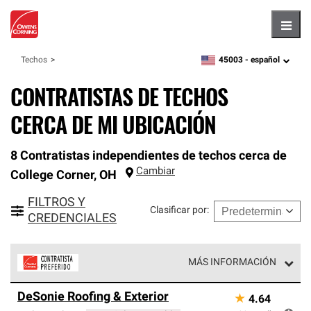
Hambu
45003 -
español
Techos
zipcode,
language
CONTRATISTAS DE TECHOS
CERCA DE MI UBICACIÓN
8 Contratistas independientes de techos cerca de
Cambiar
College Corner
,
OH
FILTROS Y
Clasificar por
:
CREDENCIALES
MÁS INFORMACIÓN
Los Contratistas Preferenciales de Owens Corning son
DeSonie Roofing & Exterior
★
4.64
parte de una red exclusiva de profesionales de techos