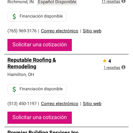
que cumplen con altos estándares y requisitos estrictos
11
reseñas
Richmond
,
IN
Español Disponible
de profesionalismo y confiabilidad.
Financiación disponible
(765) 969-3176
|
Correo electrónico
|
Sitio web
Solicitar una cotización
Reputable Roofing &
★
4
Remodeling
1
reseñas
Hamilton
,
OH
Financiación disponible
(513) 450-1197
|
Correo electrónico
|
Sitio web
Solicitar una cotización