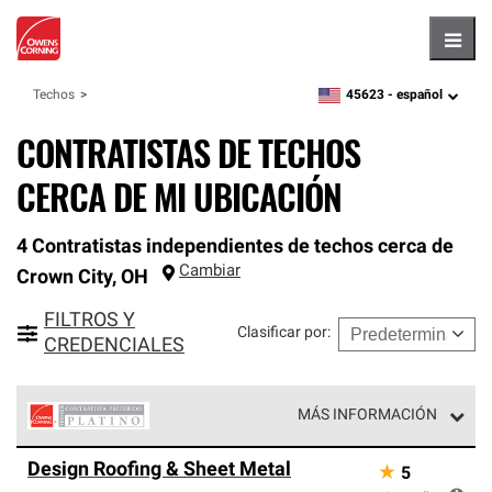
Hambu
45623 -
español
Techos
zipcode,
language
CONTRATISTAS DE TECHOS
CERCA DE MI UBICACIÓN
4 Contratistas independientes de techos cerca de
Cambiar
Crown City
,
OH
FILTROS Y
Clasificar por
:
CREDENCIALES
MÁS INFORMACIÓN
Los Contratistas Preferenciales Platinum de Owens
Design Roofing & Sheet Metal
★
5
Corning constituyen el nivel superior de nuestra red