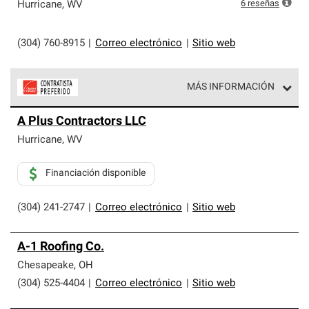
exclusiva y cumplen con estándares estrictos de
6
reseñas
Hurricane
,
WV
profesionalismo, confiabilidad y destreza incomparable.
Solo ellos pueden ofrecer nuestra mejor garantía de
sistemas de techos.
(304) 760-8915
|
Correo electrónico
|
Sitio web
MÁS INFORMACIÓN
Los Contratistas Preferenciales de Owens Corning son
A Plus Contractors LLC
parte de una red exclusiva de profesionales de techos
que cumplen con altos estándares y requisitos estrictos
Hurricane
,
WV
de profesionalismo y confiabilidad.
Financiación disponible
(304) 241-2747
|
Correo electrónico
|
Sitio web
A-1 Roofing Co.
Chesapeake
,
OH
(304) 525-4404
|
Correo electrónico
|
Sitio web