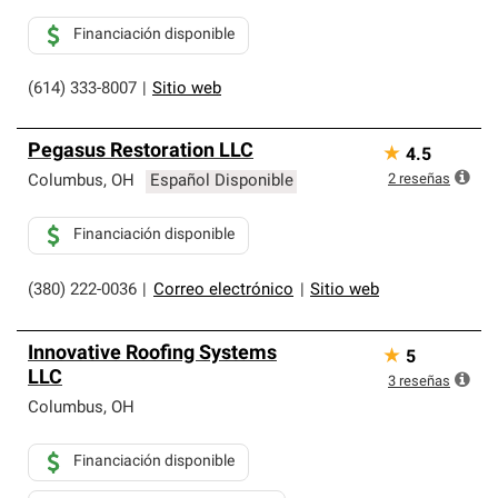
Financiación disponible
(614) 333-8007
|
Sitio web
Pegasus Restoration LLC
★
4.5
2
reseñas
Columbus
,
OH
Español Disponible
Financiación disponible
(380) 222-0036
|
Correo electrónico
|
Sitio web
Innovative Roofing Systems
★
5
LLC
3
reseñas
Columbus
,
OH
Financiación disponible