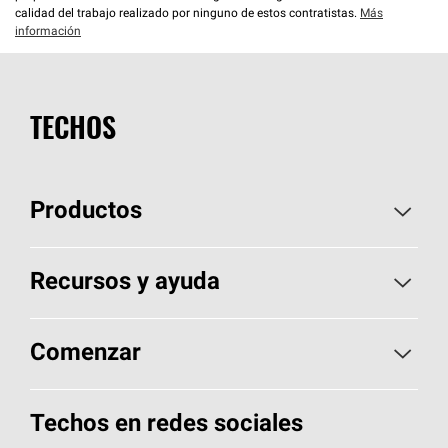
calidad del trabajo realizado por ninguno de estos contratistas.
Más
información
TECHOS
Productos
Elija sus tejas
Recursos y ayuda
Encuentre un contratista
Aspectos básicos sobre techos
Comenzar
Total Protection Roofing
System®
Herramientas de diseño y color
Llame al 1-800-GET
-
PINK®
Techos en redes sociales
Componentes para techos