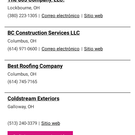
The 803 Company, LLC.
Lockbourne
,
OH
(380) 223-1305
|
Correo electrónico
|
Sitio web
BC Construction Services LLC
Columbus
,
OH
(614) 971-0600
|
Correo electrónico
|
Sitio web
Best Roofing Company
Columbus
,
OH
(614) 745-7165
Coldstream Exteriors
Galloway
,
OH
(513) 240-3379
|
Sitio web