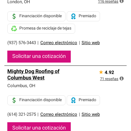
exclusiva y cumplen con estándares estrictos de
116
reseñas
London
,
OH
profesionalismo, confiabilidad y destreza incomparable.
Solo ellos pueden ofrecer nuestra mejor garantía de
Financiación disponible
Premiado
sistemas de techos.
Promesa de reciclaje de tejas
(937) 576-3443
|
Correo electrónico
|
Sitio web
Solicitar una cotización
Mighty Dog Roofing of
★
4.92
Columbus West
71
reseñas
Columbus
,
OH
Financiación disponible
Premiado
(614) 321-2575
|
Correo electrónico
|
Sitio web
Solicitar una cotización