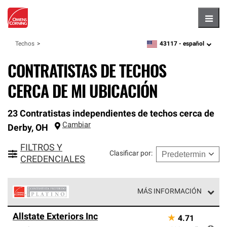
Hambu
43117 -
español
Techos
zipcode,
language
CONTRATISTAS DE TECHOS
CERCA DE MI UBICACIÓN
23 Contratistas independientes de techos cerca de
Cambiar
Derby
,
OH
FILTROS Y
Clasificar por
:
CREDENCIALES
MÁS INFORMACIÓN
Los Contratistas Preferenciales Platinum de Owens
Allstate Exteriors Inc
★
4.71
Corning constituyen el nivel superior de nuestra red