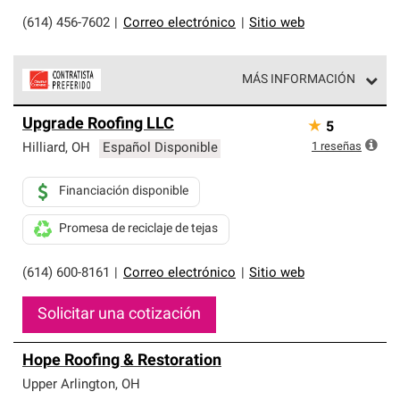
(614) 456-7602
|
Correo electrónico
|
Sitio web
MÁS INFORMACIÓN
Los Contratistas Preferenciales de Owens Corning son
Upgrade Roofing LLC
★
5
parte de una red exclusiva de profesionales de techos
que cumplen con altos estándares y requisitos estrictos
1
reseñas
Hilliard
,
OH
Español Disponible
de profesionalismo y confiabilidad.
Financiación disponible
Promesa de reciclaje de tejas
(614) 600-8161
|
Correo electrónico
|
Sitio web
Solicitar una cotización
Hope Roofing & Restoration
Upper Arlington
,
OH