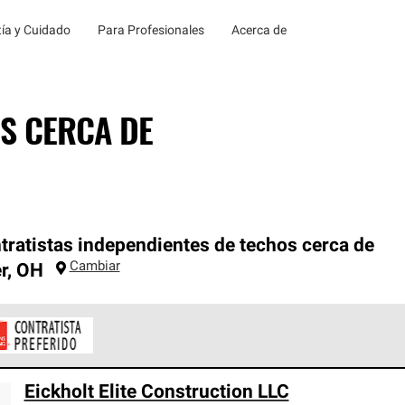
ía y Cuidado
Para Profesionales
Acerca de
S CERCA DE
tratistas independientes de techos cerca de
Cambiar
r
,
OH
ontratistas Preferenciales de Owens Corning son parte de una r
Eickholt Elite Construction LLC
en con altos estándares y requisitos estrictos de profesionalism