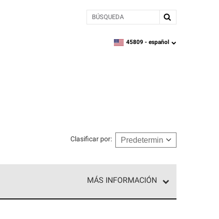
BÚSQUEDA
45809 -
español
zipcode,
language
Clasificar por
:
MÁS INFORMACIÓN
ed exclusiva de profesionales de techos que
o y confiabilidad.