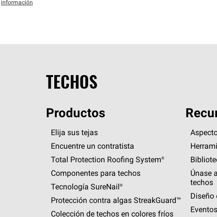
información
TECHOS
Productos
Recur
Elija sus tejas
Aspecto
Encuentre un contratista
Herrami
Total Protection Roofing
System®
Bibliot
Componentes para techos
Únase a
techos
Tecnología
SureNail®
Diseño 
Protección contra algas
StreakGuard™
Eventos
Colección de techos en colores fríos