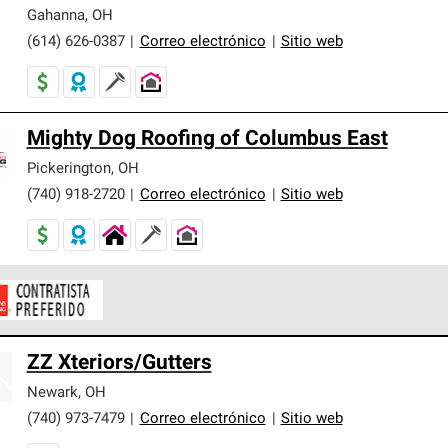
er nuestra mejor garantía de sistemas de techos.
Gahanna
,
OH
(614) 626-0387
|
Correo electrónico
|
Sitio web
Mighty Dog Roofing of Columbus East
Pickerington
,
OH
(740) 918-2720
|
Correo electrónico
|
Sitio web
ontratistas Preferenciales de Owens Corning son parte de una r
ZZ Xteriors/Gutters
en con altos estándares y requisitos estrictos de profesionalism
Newark
,
OH
(740) 973-7479
|
Correo electrónico
|
Sitio web