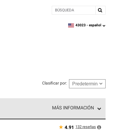
BÚSQUEDA
43023 -
español
zipcode,
language
Clasificar por
:
MÁS INFORMACIÓN
n el nivel superior de nuestra red exclusiva y
y destreza incomparable. Solo ellos pueden
★
132
reseñas
4.91