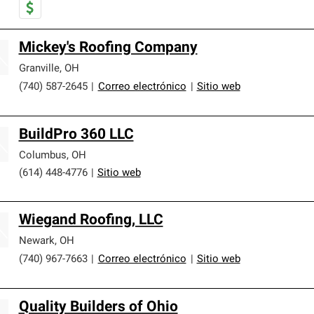
Mickey's Roofing Company
Granville
,
OH
(740) 587-2645
|
Correo electrónico
|
Sitio web
BuildPro 360 LLC
Columbus
,
OH
(614) 448-4776
|
Sitio web
Wiegand Roofing, LLC
Newark
,
OH
(740) 967-7663
|
Correo electrónico
|
Sitio web
Quality Builders of Ohio