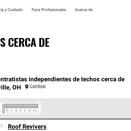
ía y Cuidado
Para Profesionales
Acerca de
S CERCA DE
ntratistas independientes de techos cerca de
Cambiar
ille
,
OH
ontratistas Preferenciales Platinum de Owens Corning constituye
Roof Revivers
en con estándares estrictos de profesionalismo, confiabilidad 