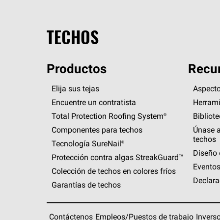
TECHOS
Productos
Recur
Elija sus tejas
Aspecto
Encuentre un contratista
Herrami
Total Protection Roofing
System®
Bibliot
Componentes para techos
Únase a
techos
Tecnología
SureNail®
Diseño 
Protección contra algas
StreakGuard™
Eventos
Colección de techos en colores fríos
Declara
Garantías de techos
Contáctenos
Empleos/Puestos de trabajo
Invers