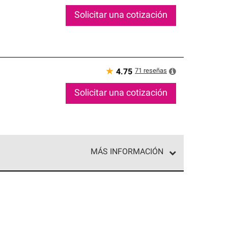
Solicitar una cotización
★
71
reseñas
4.75
Solicitar una cotización
MÁS INFORMACIÓN
ed exclusiva de profesionales de techos que
o y confiabilidad.