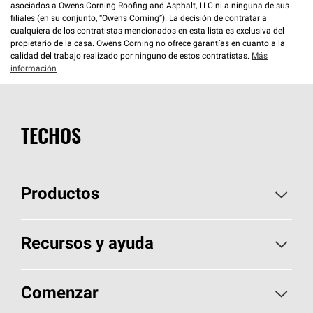
asociados a Owens Corning Roofing and Asphalt, LLC ni a ninguna de sus
filiales (en su conjunto, “Owens Corning”). La decisión de contratar a
cualquiera de los contratistas mencionados en esta lista es exclusiva del
propietario de la casa. Owens Corning no ofrece garantías en cuanto a la
calidad del trabajo realizado por ninguno de estos contratistas.
Más
información
TECHOS
Productos
Elija sus tejas
Recursos y ayuda
Encuentre un contratista
Aspectos básicos sobre techos
Comenzar
Total Protection Roofing
System®