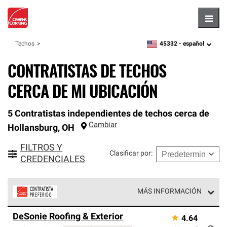
Hambu
45332 -
español
Techos
zipcode,
language
CONTRATISTAS DE TECHOS
CERCA DE MI UBICACIÓN
5 Contratistas independientes de techos cerca de
Cambiar
Hollansburg
,
OH
FILTROS Y
Clasificar por
:
CREDENCIALES
MÁS INFORMACIÓN
Los Contratistas Preferenciales de Owens Corning son
DeSonie Roofing & Exterior
★
4.64
parte de una red exclusiva de profesionales de techos