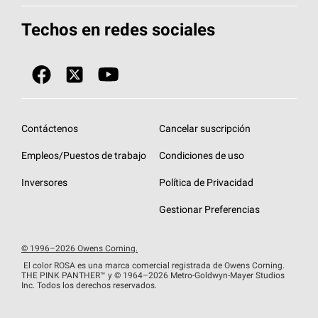
Herramientas de diseño y color
Llame al 1-800-GET
-
PINK®
Techos en redes sociales
Componentes para techos
Biblioteca de documentos
Contratistas de techos por ubicación
Tecnología
SureNail®
Únase a la red de contratistas de techos
Encuentre una tienda o encuentre un
Protección contra algas
StreakGuard™
distribuidor
Diseño en el techo
Contáctenos
Cancelar suscripción
Colección de techos en colores fríos
Financiamiento de techos
Empleos/Puestos de trabajo
Condiciones de uso
Eventos para contratistas
Garantías de techos
Inversores
Política de Privacidad
Declaración de rendimiento de la UE
Gestionar Preferencias
© 1996–2026 Owens Corning.
El color ROSA es una marca comercial registrada de Owens Corning.
THE PINK
PANTHER™
y © 1964–2026 Metro-Goldwyn-Mayer Studios
Inc. Todos los derechos reservados.