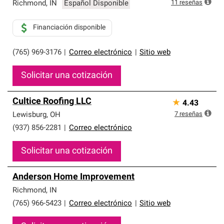
que cumplen con altos estándares y requisitos estrictos
11
reseñas
Richmond
,
IN
Español Disponible
de profesionalismo y confiabilidad.
Financiación disponible
(765) 969-3176
|
Correo electrónico
|
Sitio web
Solicitar una cotización
Cultice Roofing LLC
★
4.43
7
reseñas
Lewisburg
,
OH
(937) 856-2281
|
Correo electrónico
Solicitar una cotización
Anderson Home Improvement
Richmond
,
IN
(765) 966-5423
|
Correo electrónico
|
Sitio web