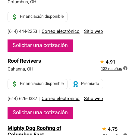
exclusiva y cumplen con estándares estrictos de
Columbus
,
OH
profesionalismo, confiabilidad y destreza incomparable.
Solo ellos pueden ofrecer nuestra mejor garantía de
Financiación disponible
sistemas de techos.
(614) 444-2253
|
Correo electrónico
|
Sitio web
Solicitar una cotización
Roof Revivers
★
4.91
132
reseñas
Gahanna
,
OH
Financiación disponible
Premiado
(614) 626-0387
|
Correo electrónico
|
Sitio web
Solicitar una cotización
Mighty Dog Roofing of
★
4.75