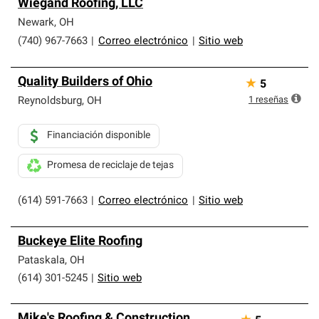
Wiegand Roofing, LLC
Newark
,
OH
(740) 967-7663
|
Correo electrónico
|
Sitio web
Quality Builders of Ohio
★
5
1
reseñas
Reynoldsburg
,
OH
Financiación disponible
Promesa de reciclaje de tejas
(614) 591-7663
|
Correo electrónico
|
Sitio web
Buckeye Elite Roofing
Pataskala
,
OH
(614) 301-5245
|
Sitio web
Mike's Roofing & Construction