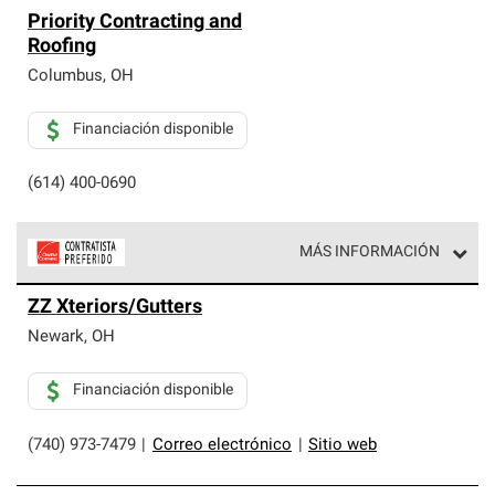
Priority Contracting and
Roofing
Columbus
,
OH
Financiación disponible
(614) 400-0690
MÁS INFORMACIÓN
Los Contratistas Preferenciales de Owens Corning son
ZZ Xteriors/Gutters
parte de una red exclusiva de profesionales de techos
que cumplen con altos estándares y requisitos estrictos
Newark
,
OH
de profesionalismo y confiabilidad.
Financiación disponible
(740) 973-7479
|
Correo electrónico
|
Sitio web