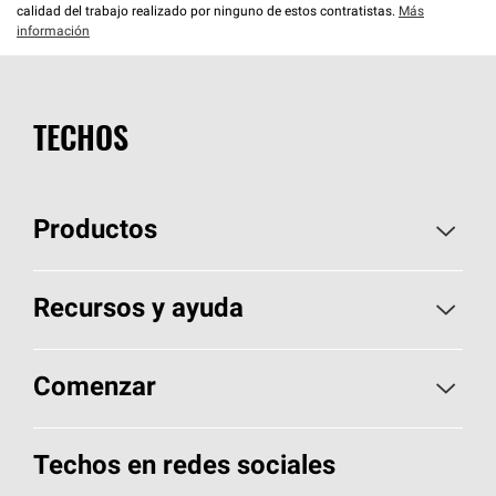
calidad del trabajo realizado por ninguno de estos contratistas.
Más
información
TECHOS
Productos
Elija sus tejas
Recursos y ayuda
Encuentre un contratista
Aspectos básicos sobre techos
Comenzar
Total Protection Roofing
System®
Herramientas de diseño y color
Llame al 1-800-GET
-
PINK®
Techos en redes sociales
Componentes para techos
Biblioteca de documentos