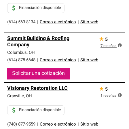
Financiación disponible
(614) 563-8134
|
Correo electrónico
|
Sitio web
Summit Building & Roofing
★
5
Company
7
reseñas
Columbus
,
OH
(614) 878-6648
|
Correo electrónico
|
Sitio web
Solicitar una cotización
Visionary Restoration LLC
★
5
1
reseñas
Granville
,
OH
Financiación disponible
(740) 877-9559
|
Correo electrónico
|
Sitio web