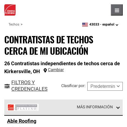
Hambu
43033 -
español
Techos
zipcode,
language
CONTRATISTAS DE TECHOS
CERCA DE MI UBICACIÓN
26 Contratistas independientes de techos cerca de
Cambiar
Kirkersville
,
OH
FILTROS Y
Clasificar por
:
CREDENCIALES
MÁS INFORMACIÓN
Los Contratistas Preferenciales Platinum de Owens
Able Roofing
Corning constituyen el nivel superior de nuestra red