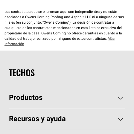
Los contratistas que se enumeran aquí son independientes y no están
asociados a Owens Corning Roofing and Asphalt, LLC ni a ninguna de sus
filiales (en su conjunto, “Owens Corning”). La decisión de contratar a
cualquiera de los contratistas mencionados en esta lista es exclusiva del
propietario de la casa. Owens Corning no ofrece garantías en cuanto a la
calidad del trabajo realizado por ninguno de estos contratistas.
Más
información
TECHOS
Productos
Elija sus tejas
Recursos y ayuda
Encuentre un contratista