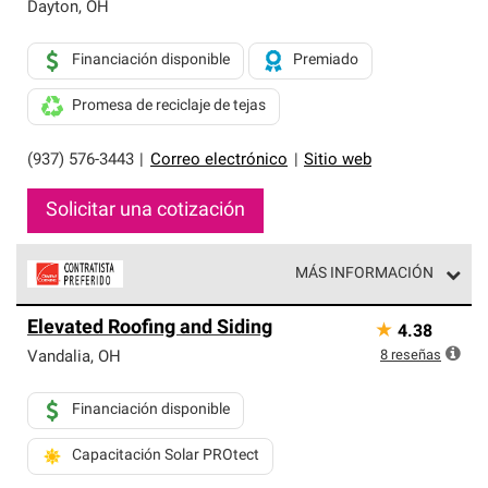
exclusiva y cumplen con estándares estrictos de
Dayton
,
OH
profesionalismo, confiabilidad y destreza incomparable.
Solo ellos pueden ofrecer nuestra mejor garantía de
Financiación disponible
Premiado
sistemas de techos.
Promesa de reciclaje de tejas
(937) 576-3443
|
Correo electrónico
|
Sitio web
Solicitar una cotización
MÁS INFORMACIÓN
Los Contratistas Preferenciales de Owens Corning son
Elevated Roofing and Siding
★
4.38
parte de una red exclusiva de profesionales de techos
que cumplen con altos estándares y requisitos estrictos
8
reseñas
Vandalia
,
OH
de profesionalismo y confiabilidad.
Financiación disponible
Capacitación Solar PROtect