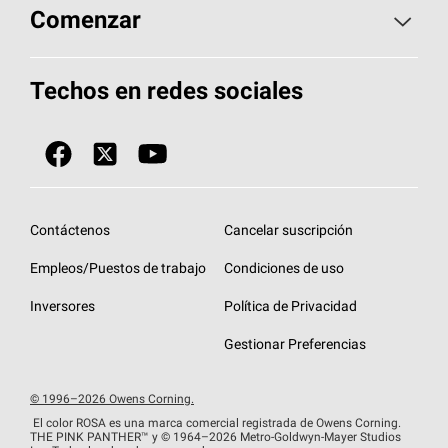
Aspectos básicos sobre techos
Comenzar
Total Protection Roofing
System®
Herramientas de diseño y color
Llame al 1-800-GET
-
PINK®
Techos en redes sociales
Componentes para techos
Biblioteca de documentos
Contratistas de techos por ubicación
Tecnología
SureNail®
Únase a la red de contratistas de techos
Encuentre una tienda o encuentre un
Protección contra algas
StreakGuard™
distribuidor
Diseño en el techo
Contáctenos
Cancelar suscripción
Colección de techos en colores fríos
Financiamiento de techos
Empleos/Puestos de trabajo
Condiciones de uso
Eventos para contratistas
Garantías de techos
Inversores
Política de Privacidad
Declaración de rendimiento de la UE
Gestionar Preferencias
© 1996–2026 Owens Corning.
El color ROSA es una marca comercial registrada de Owens Corning.
THE PINK
PANTHER™
y © 1964–2026 Metro-Goldwyn-Mayer Studios