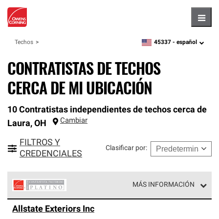
Hambu
45337 -
español
Techos
zipcode,
language
CONTRATISTAS DE TECHOS
CERCA DE MI UBICACIÓN
10 Contratistas independientes de techos cerca de
Cambiar
Laura
,
OH
FILTROS Y
Clasificar por
:
CREDENCIALES
MÁS INFORMACIÓN
Los Contratistas Preferenciales Platinum de Owens
Allstate Exteriors Inc
Corning constituyen el nivel superior de nuestra red