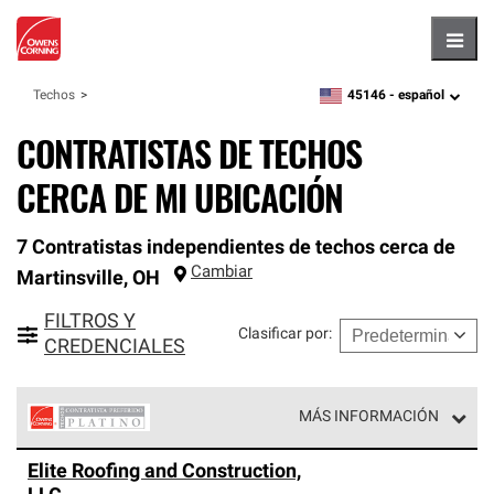
Hambu
45146 -
español
Techos
zipcode,
language
CONTRATISTAS DE TECHOS
CERCA DE MI UBICACIÓN
7 Contratistas independientes de techos cerca de
Cambiar
Martinsville
,
OH
FILTROS Y
Clasificar por
:
CREDENCIALES
MÁS INFORMACIÓN
Los Contratistas Preferenciales Platinum de Owens
Elite Roofing and Construction,
Corning constituyen el nivel superior de nuestra red