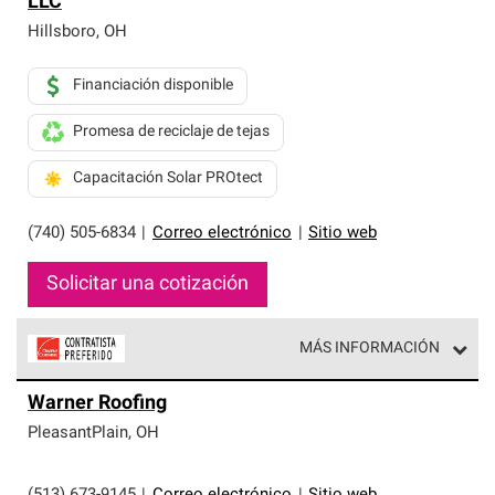
LLC
exclusiva y cumplen con estándares estrictos de
profesionalismo, confiabilidad y destreza incomparable.
Hillsboro
,
OH
Solo ellos pueden ofrecer nuestra mejor garantía de
sistemas de techos.
Financiación disponible
Promesa de reciclaje de tejas
Capacitación Solar PROtect
(740) 505-6834
|
Correo electrónico
|
Sitio web
Solicitar una cotización
MÁS INFORMACIÓN
Los Contratistas Preferenciales de Owens Corning son
Warner Roofing
parte de una red exclusiva de profesionales de techos
que cumplen con altos estándares y requisitos estrictos
PleasantPlain
,
OH
de profesionalismo y confiabilidad.