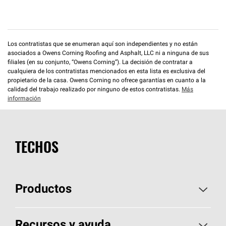
Los contratistas que se enumeran aquí son independientes y no están
asociados a Owens Corning Roofing and Asphalt, LLC ni a ninguna de sus
filiales (en su conjunto, “Owens Corning”). La decisión de contratar a
cualquiera de los contratistas mencionados en esta lista es exclusiva del
propietario de la casa. Owens Corning no ofrece garantías en cuanto a la
calidad del trabajo realizado por ninguno de estos contratistas.
Más
información
TECHOS
Productos
Elija sus tejas
Recursos y ayuda