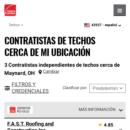
Hambu
43937 -
español
Techos
zipcode,
language
CONTRATISTAS DE TECHOS
CERCA DE MI UBICACIÓN
3 Contratistas independientes de techos cerca de
Cambiar
Maynard
,
OH
FILTROS Y
Clasificar por
:
CREDENCIALES
MÁS INFORMACIÓN
Los Contratistas Preferenciales de Owens Corning son
F.A.S.T. Roofing and
★
4.85
parte de una red exclusiva de profesionales de techos