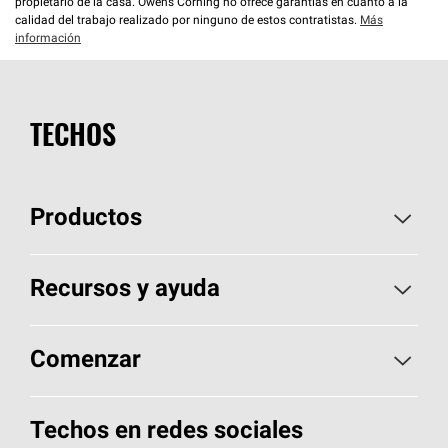
propietario de la casa. Owens Corning no ofrece garantías en cuanto a la
calidad del trabajo realizado por ninguno de estos contratistas.
Más
información
TECHOS
Productos
Elija sus tejas
Recursos y ayuda
Encuentre un contratista
Aspectos básicos sobre techos
Comenzar
Total Protection Roofing
System®
Herramientas de diseño y color
Llame al 1-800-GET
-
PINK®
Techos en redes sociales
Componentes para techos