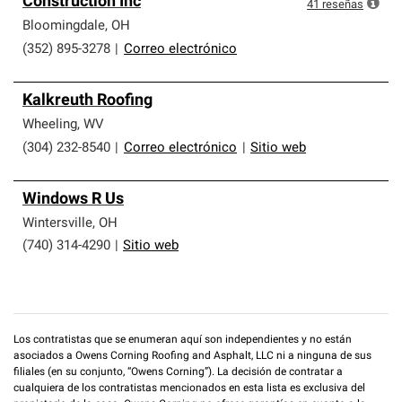
Construction Inc
que cumplen con altos estándares y requisitos estrictos
41
reseñas
de profesionalismo y confiabilidad.
Bloomingdale
,
OH
(352) 895-3278
|
Correo electrónico
Kalkreuth Roofing
Wheeling
,
WV
(304) 232-8540
|
Correo electrónico
|
Sitio web
Windows R Us
Wintersville
,
OH
(740) 314-4290
|
Sitio web
Los contratistas que se enumeran aquí son independientes y no están
asociados a Owens Corning Roofing and Asphalt, LLC ni a ninguna de sus
filiales (en su conjunto, “Owens Corning”). La decisión de contratar a
cualquiera de los contratistas mencionados en esta lista es exclusiva del