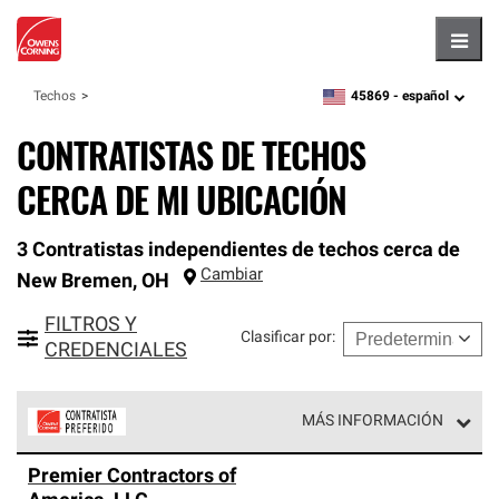
Hambu
45869 -
español
Techos
zipcode,
language
CONTRATISTAS DE TECHOS
CERCA DE MI UBICACIÓN
3 Contratistas independientes de techos cerca de
Cambiar
New Bremen
,
OH
FILTROS Y
Clasificar por
:
CREDENCIALES
MÁS INFORMACIÓN
Los Contratistas Preferenciales de Owens Corning son
Premier Contractors of
parte de una red exclusiva de profesionales de techos