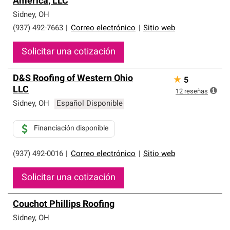
America, LLC
que cumplen con altos estándares y requisitos estrictos
de profesionalismo y confiabilidad.
Sidney
,
OH
(937) 492-7663
|
Correo electrónico
|
Sitio web
Solicitar una cotización
D&S Roofing of Western Ohio
★
5
LLC
12
reseñas
Sidney
,
OH
Español Disponible
Financiación disponible
(937) 492-0016
|
Correo electrónico
|
Sitio web
Solicitar una cotización
Couchot Phillips Roofing
Sidney
,
OH