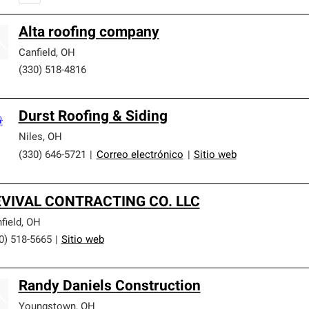
Alta roofing company
Canfield
,
OH
(330) 518-4816
Durst Roofing & Siding
Niles
,
OH
(330) 646-5721
|
Correo electrónico
|
Sitio web
VIVAL CONTRACTING CO. LLC
field
,
OH
0) 518-5665
|
Sitio web
Randy Daniels Construction
Youngstown
,
OH