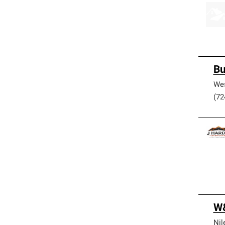
Bu
Wes
(72
W&
Nil