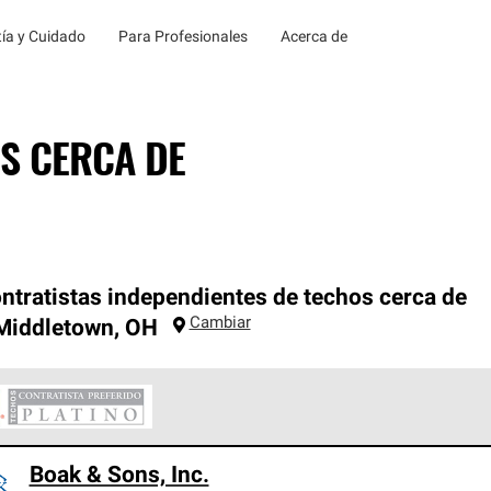
ía y Cuidado
Para Profesionales
Acerca de
S CERCA DE
ntratistas independientes de techos cerca de
Cambiar
Middletown
,
OH
ontratistas Preferenciales Platinum de Owens Corning constituye
Boak & Sons, Inc.
en con estándares estrictos de profesionalismo, confiabilidad 