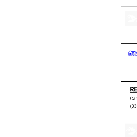
RE
Can
(33