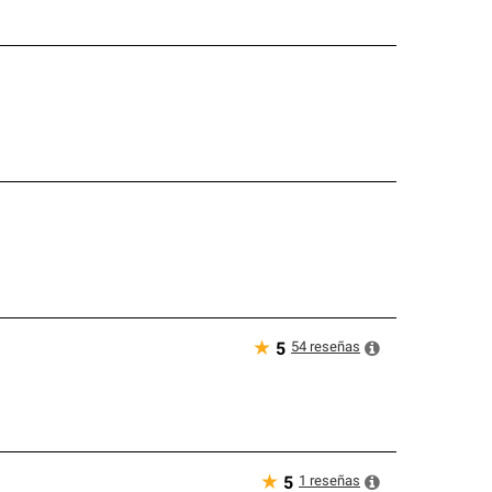
★
54
reseñas
5
★
1
reseñas
5