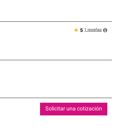
★
1
reseñas
5
Solicitar una cotización