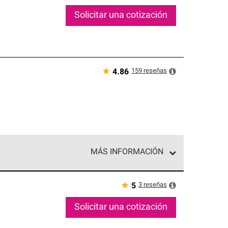
Solicitar una cotización
★
159
reseñas
4.86
MÁS INFORMACIÓN
ed exclusiva de profesionales de techos que
o y confiabilidad.
★
3
reseñas
5
Solicitar una cotización