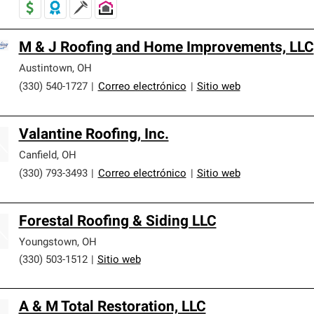
M & J Roofing and Home Improvements, LLC
Austintown
,
OH
(330) 540-1727
|
Correo electrónico
|
Sitio web
Valantine Roofing, Inc.
Canfield
,
OH
(330) 793-3493
|
Correo electrónico
|
Sitio web
Forestal Roofing & Siding LLC
Youngstown
,
OH
(330) 503-1512
|
Sitio web
A & M Total Restoration, LLC