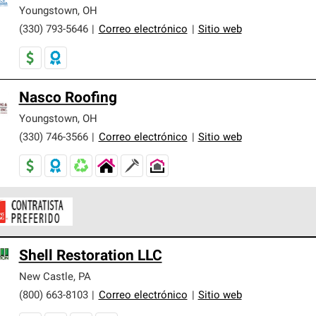
er nuestra mejor garantía de sistemas de techos.
Youngstown
,
OH
(330) 793-5646
|
Correo electrónico
|
Sitio web
Nasco Roofing
Youngstown
,
OH
(330) 746-3566
|
Correo electrónico
|
Sitio web
ontratistas Preferenciales de Owens Corning son parte de una r
Shell Restoration LLC
en con altos estándares y requisitos estrictos de profesionalism
New Castle
,
PA
(800) 663-8103
|
Correo electrónico
|
Sitio web