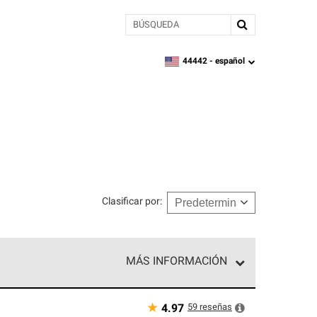
BÚSQUEDA
44442 -
español
zipcode,
language
Clasificar por
:
MÁS INFORMACIÓN
n el nivel superior de nuestra red exclusiva y
y destreza incomparable. Solo ellos pueden
★
59
reseñas
4.97