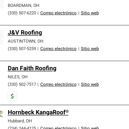
BOARDMAN
,
OH
(330) 507-6220
|
Correo electrónico
|
Sitio web
J&V Roofing
AUSTINTOWN
,
OH
(330) 507-5259
|
Correo electrónico
|
Sitio web
Dan Faith Roofing
NILES
,
OH
(330) 502-7517
|
Correo electrónico
|
Sitio web
Hornbeck KangaRoof®
Hubbard
,
OH
(234) 244-4125
|
Correo electrónico
|
Sitio web