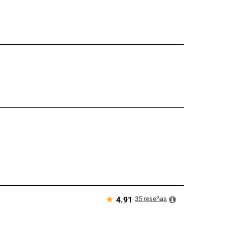
★
35
reseñas
4.91