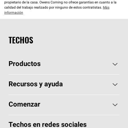
propietario de la casa. Owens Corning no ofrece garantías en cuanto a la
calidad del trabajo realizado por ninguno de estos contratistas.
Más
información
TECHOS
Productos
Elija sus tejas
Recursos y ayuda
Encuentre un contratista
Aspectos básicos sobre techos
Comenzar
Total Protection Roofing
System®
Herramientas de diseño y color
Llame al 1-800-GET
-
PINK®
Techos en redes sociales
Componentes para techos