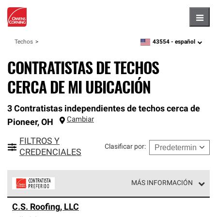
Hambu
43554 -
español
Techos
zipcode,
language
CONTRATISTAS DE TECHOS
CERCA DE MI UBICACIÓN
3 Contratistas independientes de techos cerca de
Cambiar
Pioneer
,
OH
FILTROS Y
Clasificar por
:
CREDENCIALES
MÁS INFORMACIÓN
Los Contratistas Preferenciales de Owens Corning son
C.S. Roofing, LLC
parte de una red exclusiva de profesionales de techos