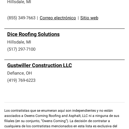
que cumplen con altos estándares y requisitos estrictos
Hillsdale
,
MI
de profesionalismo y confiabilidad.
(855) 349-7663
|
Correo electrónico
|
Sitio web
Dice Roofing Solutions
Hillsdale
,
MI
(517) 297-7100
Gustwiller Construction LLC
Defiance
,
OH
(419) 769-6223
Los contratistas que se enumeran aquí son independientes y no están
asociados a Owens Corning Roofing and Asphalt, LLC ni a ninguna de sus
filiales (en su conjunto, “Owens Corning”). La decisión de contratar a
cualquiera de los contratistas mencionados en esta lista es exclusiva del