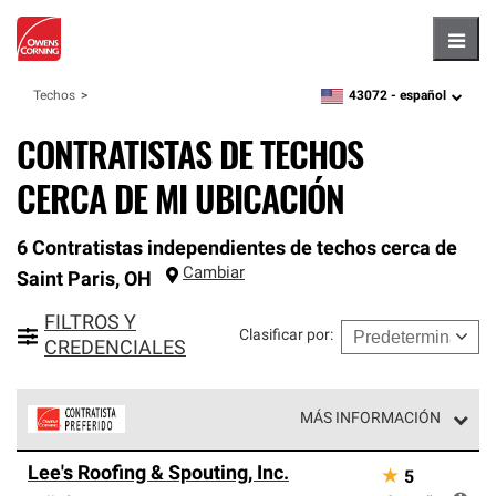
Hambu
43072 -
español
Techos
zipcode,
language
CONTRATISTAS DE TECHOS
CERCA DE MI UBICACIÓN
6 Contratistas independientes de techos cerca de
Cambiar
Saint Paris
,
OH
FILTROS Y
Clasificar por
:
CREDENCIALES
MÁS INFORMACIÓN
Los Contratistas Preferenciales de Owens Corning son
Lee's Roofing & Spouting, Inc.
★
5
parte de una red exclusiva de profesionales de techos