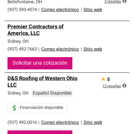
que cumplen con altos estándares y requisitos estrictos
2
reseñas
Bellefontaine
,
OH
de profesionalismo y confiabilidad.
(937) 593-4574
|
Correo electrónico
|
Sitio web
Premier Contractors of
America, LLC
Sidney
,
OH
(937) 492-7663
|
Correo electrónico
|
Sitio web
Solicitar una cotización
D&S Roofing of Western Ohio
★
5
LLC
12
reseñas
Sidney
,
OH
Español Disponible
Financiación disponible
(937) 492-0016
|
Correo electrónico
|
Sitio web