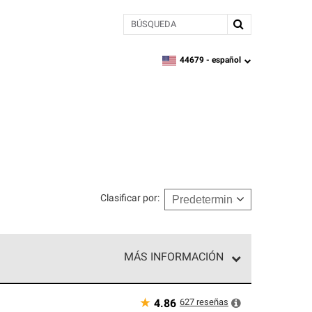
BÚSQUEDA
44679 -
español
zipcode,
language
Clasificar por
:
MÁS INFORMACIÓN
n el nivel superior de nuestra red exclusiva y
y destreza incomparable. Solo ellos pueden
★
627
reseñas
4.86