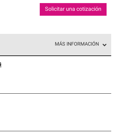
Solicitar una cotización
MÁS INFORMACIÓN
ed exclusiva de profesionales de techos que
s
o y confiabilidad.