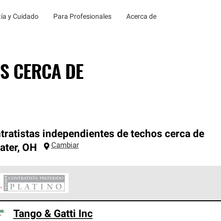
ía y Cuidado
Para Profesionales
Acerca de
S CERCA DE
tratistas independientes de techos cerca de
Cambiar
ater
,
OH
ontratistas Preferenciales Platinum de Owens Corning constituye
Tango & Gatti Inc
en con estándares estrictos de profesionalismo, confiabilidad 