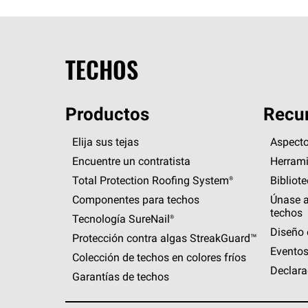
TECHOS
Productos
Recur
Elija sus tejas
Aspecto
Encuentre un contratista
Herrami
Total Protection Roofing
System®
Bibliot
Componentes para techos
Únase a
techos
Tecnología
SureNail®
Diseño 
Protección contra algas
StreakGuard™
Eventos
Colección de techos en colores fríos
Declara
Garantías de techos