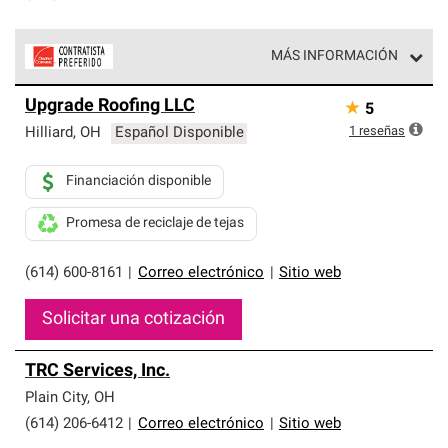
MÁS INFORMACIÓN
Los Contratistas Preferenciales de Owens Corning son
Upgrade Roofing LLC
★
5
parte de una red exclusiva de profesionales de techos
que cumplen con altos estándares y requisitos estrictos
1
reseñas
Hilliard
,
OH
Español Disponible
de profesionalismo y confiabilidad.
Financiación disponible
Promesa de reciclaje de tejas
(614) 600-8161
|
Correo electrónico
|
Sitio web
Solicitar una cotización
TRC Services, Inc.
Plain City
,
OH
(614) 206-6412
|
Correo electrónico
|
Sitio web