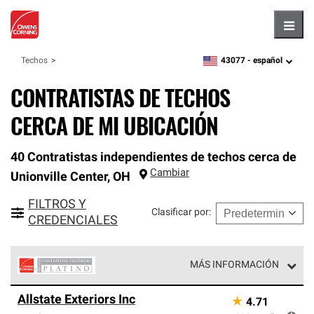
Hambu
43077 -
español
Techos
zipcode,
language
CONTRATISTAS DE TECHOS
CERCA DE MI UBICACIÓN
40 Contratistas independientes de techos cerca de
Cambiar
Unionville Center
,
OH
FILTROS Y
Clasificar por
:
CREDENCIALES
MÁS INFORMACIÓN
Los Contratistas Preferenciales Platinum de Owens
Allstate Exteriors Inc
★
4.71
Corning constituyen el nivel superior de nuestra red