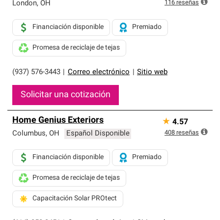
exclusiva y cumplen con estándares estrictos de
116
reseñas
London
,
OH
profesionalismo, confiabilidad y destreza incomparable.
Solo ellos pueden ofrecer nuestra mejor garantía de
Financiación disponible
Premiado
sistemas de techos.
Promesa de reciclaje de tejas
(937) 576-3443
|
Correo electrónico
|
Sitio web
Solicitar una cotización
Home Genius Exteriors
★
4.57
408
reseñas
Columbus
,
OH
Español Disponible
Financiación disponible
Premiado
Promesa de reciclaje de tejas
Capacitación Solar PROtect