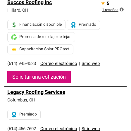
Buccos Roofing Inc
★
5
1
reseñas
Hillard
,
OH
Financiación disponible
Premiado
Promesa de reciclaje de tejas
Capacitación Solar PROtect
(614) 945-4533
|
Correo electrónico
|
Sitio web
Solicitar una cotización
Legacy Roofing Services
Columbus
,
OH
Premiado
(614) 456-7602
|
Correo electrónico
|
Sitio web