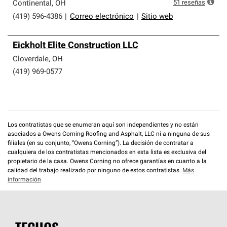
que cumplen con altos estándares y requisitos estrictos
51
reseñas
Continental
,
OH
de profesionalismo y confiabilidad.
(419) 596-4386
|
Correo electrónico
|
Sitio web
Eickholt Elite Construction LLC
Cloverdale
,
OH
(419) 969-0577
Los contratistas que se enumeran aquí son independientes y no están
asociados a Owens Corning Roofing and Asphalt, LLC ni a ninguna de sus
filiales (en su conjunto, “Owens Corning”). La decisión de contratar a
cualquiera de los contratistas mencionados en esta lista es exclusiva del
propietario de la casa. Owens Corning no ofrece garantías en cuanto a la
calidad del trabajo realizado por ninguno de estos contratistas.
Más
información