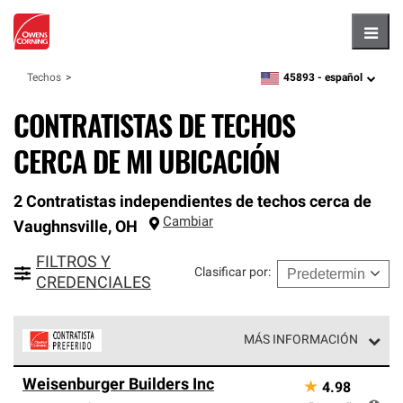
Hambu
45893 -
español
Techos
zipcode,
language
CONTRATISTAS DE TECHOS
CERCA DE MI UBICACIÓN
2 Contratistas independientes de techos cerca de
Cambiar
Vaughnsville
,
OH
FILTROS Y
Clasificar por
:
CREDENCIALES
MÁS INFORMACIÓN
Los Contratistas Preferenciales de Owens Corning son
Weisenburger Builders Inc
★
4.98
parte de una red exclusiva de profesionales de techos