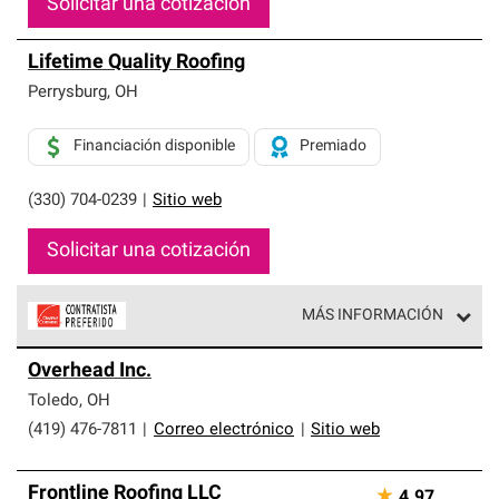
Solicitar una cotización
Lifetime Quality Roofing
Perrysburg
,
OH
Financiación disponible
Premiado
(330) 704-0239
|
Sitio web
Solicitar una cotización
MÁS INFORMACIÓN
Los Contratistas Preferenciales de Owens Corning son
Overhead Inc.
parte de una red exclusiva de profesionales de techos
que cumplen con altos estándares y requisitos estrictos
Toledo
,
OH
de profesionalismo y confiabilidad.
(419) 476-7811
|
Correo electrónico
|
Sitio web
Frontline Roofing LLC
★
4.97