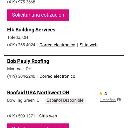
(419) 975-3668
Solicitar una cotización
Elk Building Services
Toledo
,
OH
(419) 265-4024
|
Correo electrónico
|
Sitio web
Bob Pauly Roofing
Maumee
,
OH
(419) 304-2240
|
Correo electrónico
Roofaid USA Northwest OH
★
4
1
reseñas
Bowling Green
,
OH
Español Disponible
(419) 509-1371
|
Sitio web