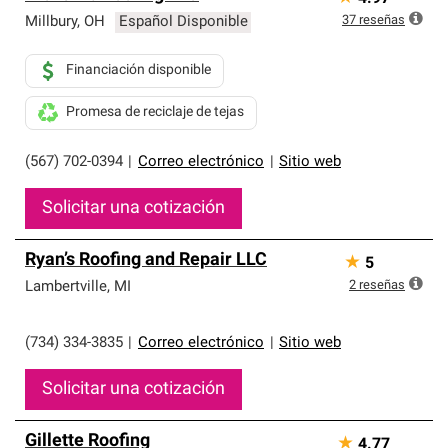
37
reseñas
Millbury
,
OH
Español Disponible
Financiación disponible
Promesa de reciclaje de tejas
(567) 702-0394
|
Correo electrónico
|
Sitio web
Solicitar una cotización
Ryan’s Roofing and Repair LLC
★
5
2
reseñas
Lambertville
,
MI
(734) 334-3835
|
Correo electrónico
|
Sitio web
Solicitar una cotización
Gillette Roofing
★
4.77