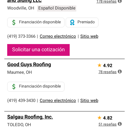
and Siding LLC
exclusiva y cumplen con estándares estrictos de
178
reseñas
profesionalismo, confiabilidad y destreza incomparable.
Woodville
,
OH
Español Disponible
Solo ellos pueden ofrecer nuestra mejor garantía de
sistemas de techos.
Financiación disponible
Premiado
(419) 373-3366
|
Correo electrónico
|
Sitio web
Solicitar una cotización
Good Guys Roofing
★
4.92
78
reseñas
Maumee
,
OH
Financiación disponible
(419) 439-3430
|
Correo electrónico
|
Sitio web
Salgau Roofing, Inc.
★
4.82
51
reseñas
TOLEDO
,
OH