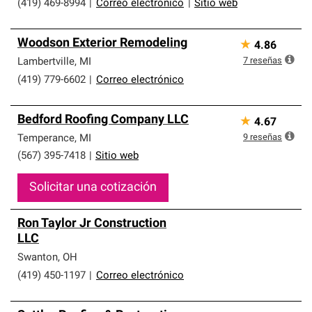
(419) 469-8994
|
Correo electrónico
|
Sitio web
Woodson Exterior Remodeling
★
4.86
7
reseñas
Lambertville
,
MI
(419) 779-6602
|
Correo electrónico
Bedford Roofing Company LLC
★
4.67
9
reseñas
Temperance
,
MI
(567) 395-7418
|
Sitio web
Solicitar una cotización
Ron Taylor Jr Construction
LLC
Swanton
,
OH
(419) 450-1197
|
Correo electrónico