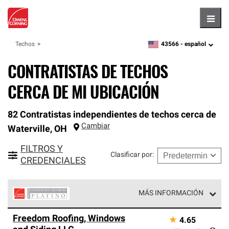
Hambu
43566 -
español
Techos
zipcode,
language
CONTRATISTAS DE TECHOS
CERCA DE MI UBICACIÓN
82 Contratistas independientes de techos cerca de
Cambiar
Waterville
,
OH
FILTROS Y
Clasificar por
:
CREDENCIALES
MÁS INFORMACIÓN
Los Contratistas Preferenciales Platinum de Owens
Freedom Roofing, Windows
★
4.65
Corning constituyen el nivel superior de nuestra red