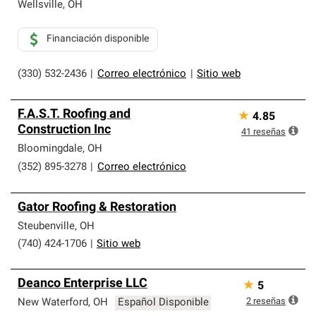
que cumplen con altos estándares y requisitos estrictos
Wellsville
,
OH
de profesionalismo y confiabilidad.
Financiación disponible
(330) 532-2436
|
Correo electrónico
|
Sitio web
F.A.S.T. Roofing and
★
4.85
Construction Inc
41
reseñas
Bloomingdale
,
OH
(352) 895-3278
|
Correo electrónico
Gator Roofing & Restoration
Steubenville
,
OH
(740) 424-1706
|
Sitio web
Deanco Enterprise LLC
★
5
2
reseñas
New Waterford
,
OH
Español Disponible