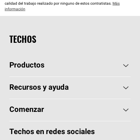
calidad del trabajo realizado por ninguno de estos contratistas.
Más
información
TECHOS
Productos
Elija sus tejas
Recursos y ayuda
Encuentre un contratista
Aspectos básicos sobre techos
Comenzar
Total Protection Roofing
System®
Herramientas de diseño y color
Llame al 1-800-GET
-
PINK®
Techos en redes sociales
Componentes para techos
Biblioteca de documentos