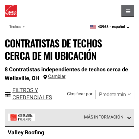
Hambu
43968 -
español
Techos
zipcode,
language
CONTRATISTAS DE TECHOS
CERCA DE MI UBICACIÓN
8 Contratistas independientes de techos cerca de
Cambiar
Wellsville
,
OH
FILTROS Y
Clasificar por
:
CREDENCIALES
MÁS INFORMACIÓN
Los Contratistas Preferenciales de Owens Corning son
Valley Roofing
parte de una red exclusiva de profesionales de techos