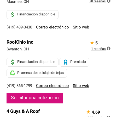
exclusiva y cumplen con estándares estrictos de
78
reseñas
Maumee
,
OH
profesionalismo, confiabilidad y destreza incomparable.
Solo ellos pueden ofrecer nuestra mejor garantía de
Financiación disponible
sistemas de techos.
(419) 439-3430
|
Correo electrónico
|
Sitio web
RoofOhio Inc
★
5
1
reseñas
Swanton
,
OH
Financiación disponible
Premiado
Promesa de reciclaje de tejas
(419) 865-1799
|
Correo electrónico
|
Sitio web
Solicitar una cotización
4 Guys & A Roof
★
4.69