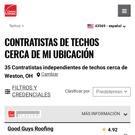
Hambu
43569 -
español
Techos
zipcode,
language
CONTRATISTAS DE TECHOS
CERCA DE MI UBICACIÓN
35 Contratistas independientes de techos cerca de
Cambiar
Weston
,
OH
FILTROS Y
Clasificar por
:
CREDENCIALES
MÁS INFORMACIÓN
Los Contratistas Preferenciales Platinum de Owens
Good Guys Roofing
★
4.92
Corning constituyen el nivel superior de nuestra red