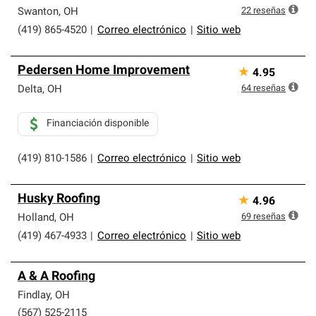
que cumplen con altos estándares y requisitos estrictos
22
reseñas
Swanton
,
OH
de profesionalismo y confiabilidad.
(419) 865-4520
|
Correo electrónico
|
Sitio web
Pedersen Home Improvement
★
4.95
64
reseñas
Delta
,
OH
Financiación disponible
(419) 810-1586
|
Correo electrónico
|
Sitio web
Husky Roofing
★
4.96
69
reseñas
Holland
,
OH
(419) 467-4933
|
Correo electrónico
|
Sitio web
A & A Roofing
Findlay
,
OH
(567) 525-2115