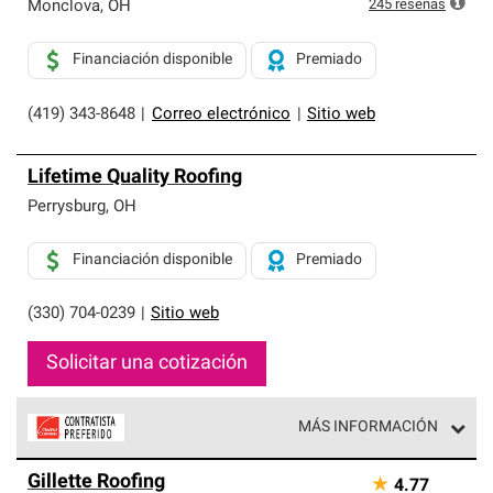
245
reseñas
Monclova
,
OH
Financiación disponible
Premiado
(419) 343-8648
|
Correo electrónico
|
Sitio web
Lifetime Quality Roofing
Perrysburg
,
OH
Financiación disponible
Premiado
(330) 704-0239
|
Sitio web
Solicitar una cotización
MÁS INFORMACIÓN
Los Contratistas Preferenciales de Owens Corning son
Gillette Roofing
★
4.77
parte de una red exclusiva de profesionales de techos