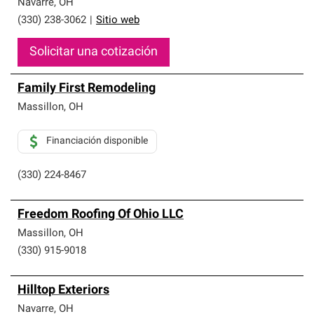
Navarre
,
OH
(330) 238-3062
|
Sitio web
Solicitar una cotización
Family First Remodeling
Massillon
,
OH
Financiación disponible
(330) 224-8467
Freedom Roofing Of Ohio LLC
Massillon
,
OH
(330) 915-9018
Hilltop Exteriors
Navarre
,
OH