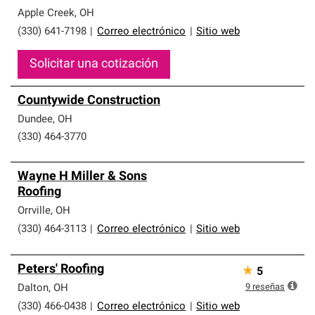
Apple Creek
,
OH
(330) 641-7198
|
Correo electrónico
|
Sitio web
Solicitar una cotización
Countywide Construction
Dundee
,
OH
(330) 464-3770
Wayne H Miller & Sons
Roofing
Orrville
,
OH
(330) 464-3113
|
Correo electrónico
|
Sitio web
Peters' Roofing
★
5
9
reseñas
Dalton
,
OH
(330) 466-0438
|
Correo electrónico
|
Sitio web