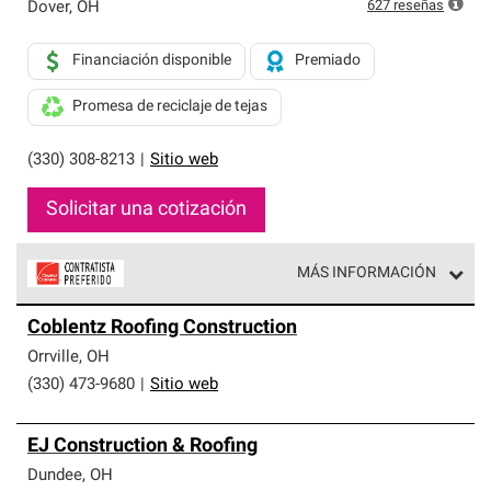
exclusiva y cumplen con estándares estrictos de
627
reseñas
Dover
,
OH
profesionalismo, confiabilidad y destreza incomparable.
Solo ellos pueden ofrecer nuestra mejor garantía de
Financiación disponible
Premiado
sistemas de techos.
Promesa de reciclaje de tejas
(330) 308-8213
|
Sitio web
Solicitar una cotización
MÁS INFORMACIÓN
Los Contratistas Preferenciales de Owens Corning son
Coblentz Roofing Construction
parte de una red exclusiva de profesionales de techos
que cumplen con altos estándares y requisitos estrictos
Orrville
,
OH
de profesionalismo y confiabilidad.
(330) 473-9680
|
Sitio web
EJ Construction & Roofing
Dundee
,
OH