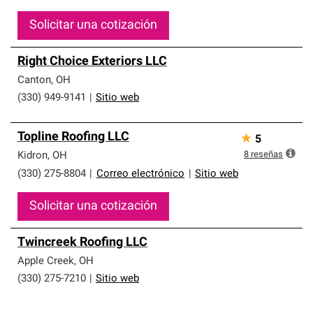
Solicitar una cotización
Right Choice Exteriors LLC
Canton
,
OH
(330) 949-9141
|
Sitio web
Topline Roofing LLC
★
5
8
reseñas
Kidron
,
OH
(330) 275-8804
|
Correo electrónico
|
Sitio web
Solicitar una cotización
Twincreek Roofing LLC
Apple Creek
,
OH
(330) 275-7210
|
Sitio web