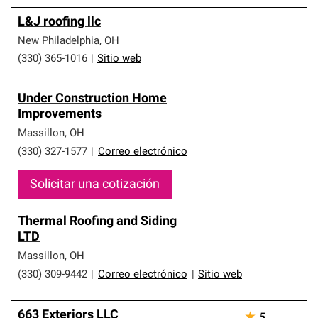
L&J roofing llc
New Philadelphia
,
OH
(330) 365-1016
|
Sitio web
Under Construction Home
Improvements
Massillon
,
OH
(330) 327-1577
|
Correo electrónico
Solicitar una cotización
Thermal Roofing and Siding
LTD
Massillon
,
OH
(330) 309-9442
|
Correo electrónico
|
Sitio web
663 Exteriors LLC
★