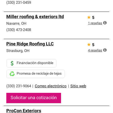
(330) 231-0459
Miller roofing & exteriors ltd
★
5
1
reseñas
Navarre
,
OH
(330) 473-2408
Pine Ridge Roofing LLC
★
5
4
reseñas
Strasburg
,
OH
Financiación disponible
Promesa de reciclaje de tejas
(330) 231-9064
|
Correo electrónico
|
Sitio web
Solicitar una cotización
ProCon Exteriors