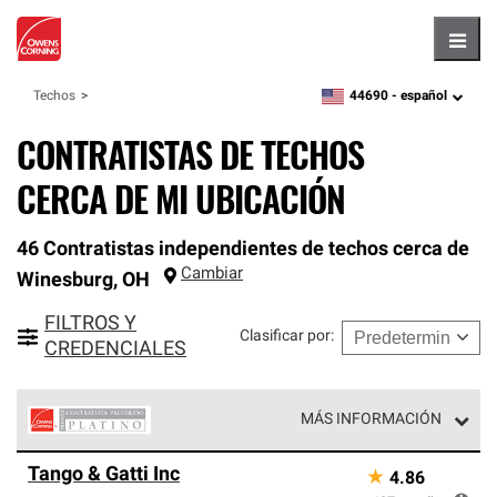
Hambu
44690 -
español
Techos
zipcode,
language
CONTRATISTAS DE TECHOS
CERCA DE MI UBICACIÓN
46 Contratistas independientes de techos cerca de
Cambiar
Winesburg
,
OH
FILTROS Y
Clasificar por
:
CREDENCIALES
MÁS INFORMACIÓN
Los Contratistas Preferenciales Platinum de Owens
Tango & Gatti Inc
★
4.86
Corning constituyen el nivel superior de nuestra red