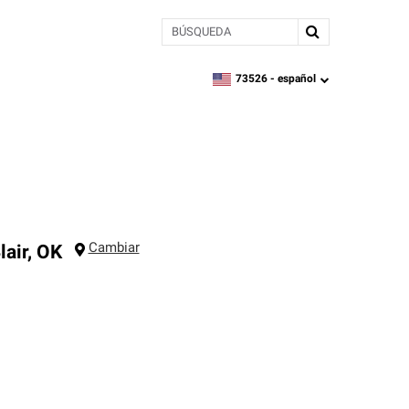
BÚSQUEDA
73526 -
español
zipcode,
language
Cambiar
lair
,
OK