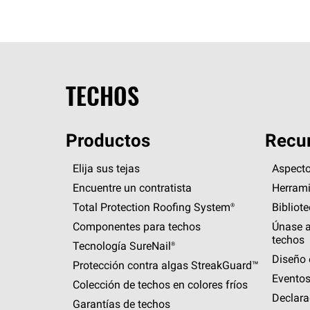
TECHOS
Productos
Recur
Elija sus tejas
Aspecto
Encuentre un contratista
Herrami
Total Protection Roofing
System®
Bibliot
Componentes para techos
Únase a
techos
Tecnología
SureNail®
Diseño 
Protección contra algas
StreakGuard™
Eventos
Colección de techos en colores fríos
Declara
Garantías de techos