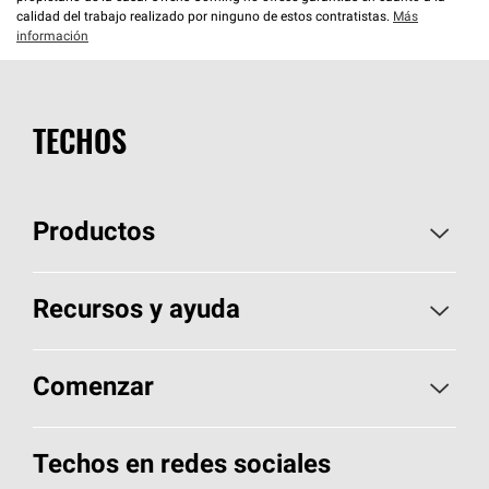
calidad del trabajo realizado por ninguno de estos contratistas.
Más
información
TECHOS
Productos
Elija sus tejas
Recursos y ayuda
Encuentre un contratista
Aspectos básicos sobre techos
Comenzar
Total Protection Roofing
System®
Herramientas de diseño y color
Llame al 1-800-GET
-
PINK®
Techos en redes sociales
Componentes para techos