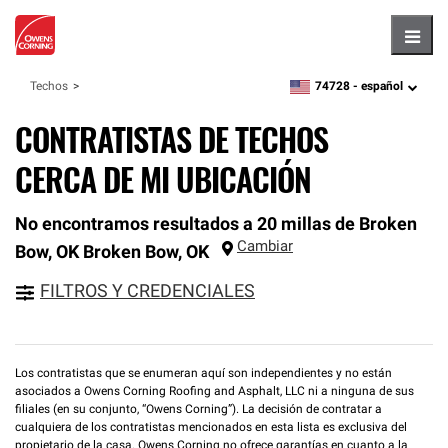
Hambu
74728 -
español
Techos
zipcode,
language
CONTRATISTAS DE TECHOS
CERCA DE MI UBICACIÓN
No encontramos resultados a 20 millas de Broken
Cambiar
Bow, OK
Broken Bow
,
OK
FILTROS Y CREDENCIALES
Los contratistas que se enumeran aquí son independientes y no están
asociados a Owens Corning Roofing and Asphalt, LLC ni a ninguna de sus
filiales (en su conjunto, “Owens Corning”). La decisión de contratar a
cualquiera de los contratistas mencionados en esta lista es exclusiva del
propietario de la casa. Owens Corning no ofrece garantías en cuanto a la