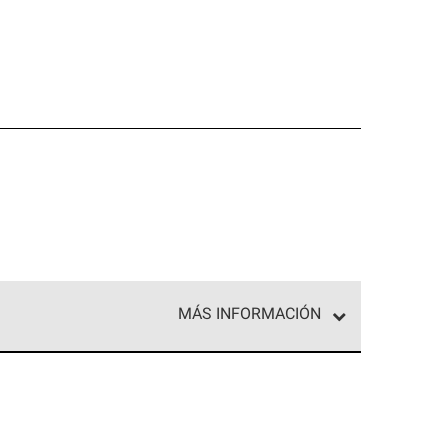
MÁS INFORMACIÓN
ed exclusiva de profesionales de techos que
o y confiabilidad.