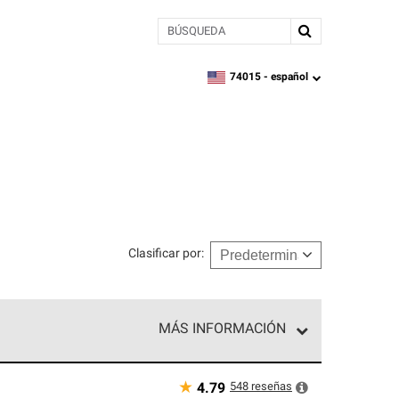
BÚSQUEDA
74015 -
español
zipcode,
language
Clasificar por
:
MÁS INFORMACIÓN
n el nivel superior de nuestra red exclusiva y
y destreza incomparable. Solo ellos pueden
★
548
reseñas
4.79