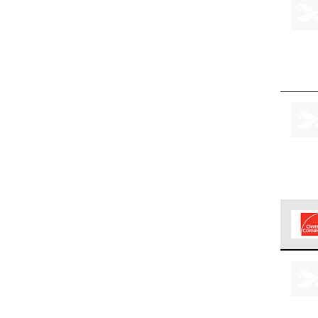
Los C
cumpl