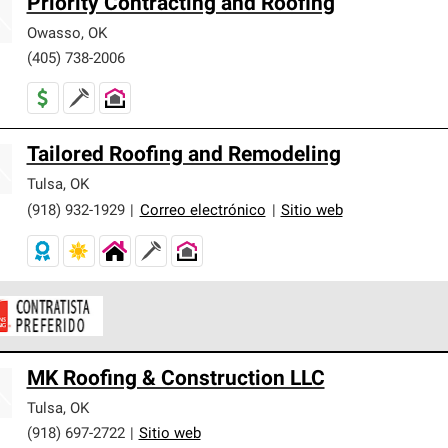
Priority Contracting and Roofing
Owasso
,
OK
(405) 738-2006
Tailored Roofing and Remodeling
Tulsa
,
OK
(918) 932-1929
|
Correo electrónico
|
Sitio web
ontratistas Preferenciales de Owens Corning son parte de una r
MK Roofing & Construction LLC
en con altos estándares y requisitos estrictos de profesionalism
Tulsa
,
OK
(918) 697-2722
|
Sitio web