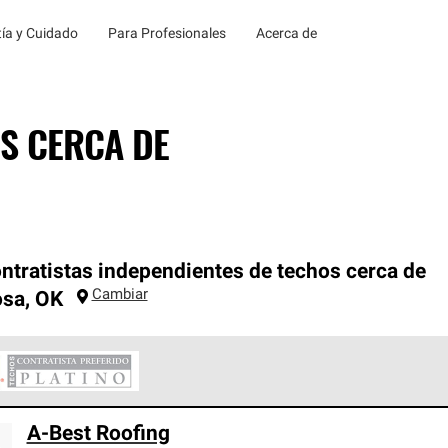
ía y Cuidado
Para Profesionales
Acerca de
S CERCA DE
ntratistas independientes de techos cerca de
Cambiar
osa
,
OK
ontratistas Preferenciales Platinum de Owens Corning constituye
A-Best Roofing
en con estándares estrictos de profesionalismo, confiabilidad 