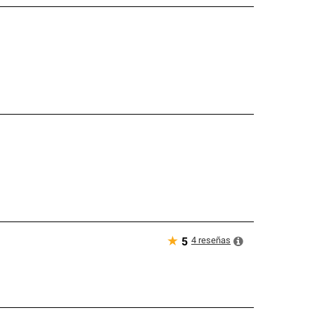
★
4
reseñas
5