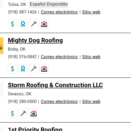
er nuestra mejor garantía de sistemas de techos.
Tulsa
,
OK
Español Disponible
(918) 587-1426
|
Correo electrónico
|
Sitio web
Mighty Dog Roofing
Bixby
,
OK
(918) 376-0842
|
Correo electrónico
|
Sitio web
Storm Roofing & Construction LLC
Owasso
,
OK
(918) 280-0500
|
Correo electrónico
|
Sitio web
1st Priority Roofing