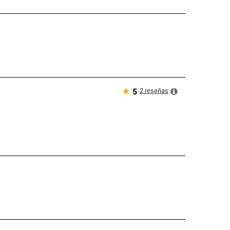
★
2
reseñas
5