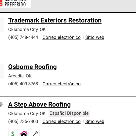
ontratistas Preferenciales de Owens Corning son parte de una r
Trademark Exteriors Restoration
en con altos estándares y requisitos estrictos de profesionalism
Oklahoma City
,
OK
(405) 748-4444
|
Correo electrónico
|
Sitio web
Osborne Roofing
Arcadia
,
OK
(405) 409-8768
|
Correo electrónico
A Step Above Roofing
Oklahoma City
,
OK
Español Disponible
(405) 735-7400
|
Correo electrónico
|
Sitio web