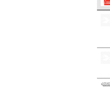
Los C
cumpl