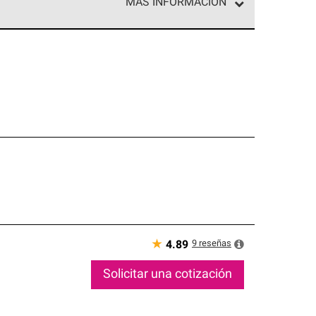
MÁS INFORMACIÓN
ed exclusiva de profesionales de techos que
o y confiabilidad.
★
9
reseñas
4.89
Solicitar una cotización