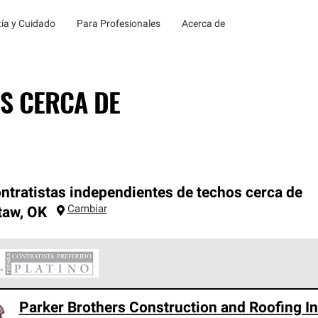
ía y Cuidado
Para Profesionales
Acerca de
S CERCA DE
ntratistas independientes de techos cerca de
Cambiar
taw
,
OK
ontratistas Preferenciales Platinum de Owens Corning constituye
Parker Brothers Construction and Roofing I
en con estándares estrictos de profesionalismo, confiabilidad 