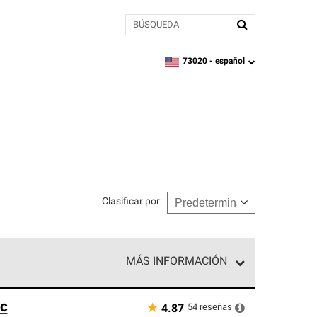
BÚSQUEDA
73020 -
español
zipcode,
language
Clasificar por
:
MÁS INFORMACIÓN
n el nivel superior de nuestra red exclusiva y
nc
y destreza incomparable. Solo ellos pueden
★
54
reseñas
4.87