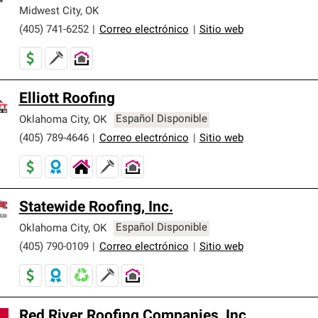
er nuestra mejor garantía de sistemas de techos.
Midwest City
,
OK
(405) 741-6252
|
Correo electrónico
|
Sitio web
Elliott Roofing
Oklahoma City
,
OK
Español Disponible
(405) 789-4646
|
Correo electrónico
|
Sitio web
Statewide Roofing, Inc.
Oklahoma City
,
OK
Español Disponible
(405) 790-0109
|
Correo electrónico
|
Sitio web
Red River Roofing Companies, Inc.