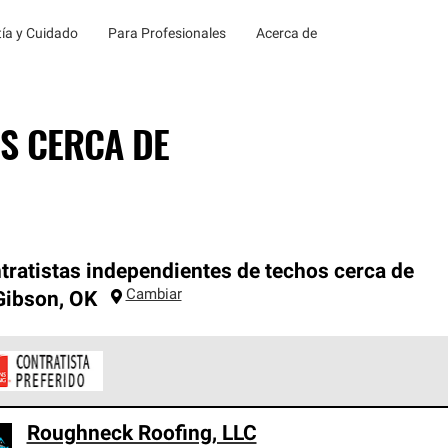
ía y Cuidado
Para Profesionales
Acerca de
S CERCA DE
tratistas independientes de techos cerca de
Cambiar
Gibson
,
OK
ontratistas Preferenciales de Owens Corning son parte de una r
Roughneck Roofing, LLC
en con altos estándares y requisitos estrictos de profesionalism