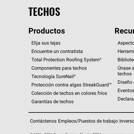
TECHOS
Productos
Recur
Elija sus tejas
Aspecto
Encuentre un contratista
Herrami
Total Protection Roofing
System®
Bibliot
Componentes para techos
Únase a
techos
Tecnología
SureNail®
Diseño 
Protección contra algas
StreakGuard™
Eventos
Colección de techos en colores fríos
Declara
Garantías de techos
Contáctenos
Empleos/Puestos de trabajo
Invers