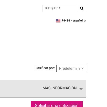
BÚSQUEDA
74434 -
español
zipcode,
language
Clasificar por
:
MÁS INFORMACIÓN
ed exclusiva de profesionales de techos que
o y confiabilidad.
Solicitar una cotización