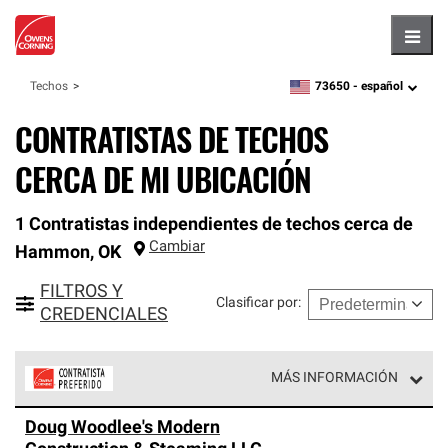
Hambu
73650 -
español
Techos
zipcode,
language
CONTRATISTAS DE TECHOS
CERCA DE MI UBICACIÓN
1 Contratistas independientes de techos cerca de
Cambiar
Hammon
,
OK
FILTROS Y
Clasificar por
:
CREDENCIALES
MÁS INFORMACIÓN
Los Contratistas Preferenciales de Owens Corning son
Doug Woodlee's Modern
parte de una red exclusiva de profesionales de techos