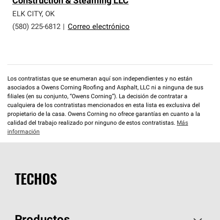
Construction & Steaming LLC
que cumplen con altos estándares y requisitos estrictos
de profesionalismo y confiabilidad.
ELK CITY
,
OK
(580) 225-6812
|
Correo electrónico
Los contratistas que se enumeran aquí son independientes y no están
asociados a Owens Corning Roofing and Asphalt, LLC ni a ninguna de sus
filiales (en su conjunto, “Owens Corning”). La decisión de contratar a
cualquiera de los contratistas mencionados en esta lista es exclusiva del
propietario de la casa. Owens Corning no ofrece garantías en cuanto a la
calidad del trabajo realizado por ninguno de estos contratistas.
Más
información
TECHOS