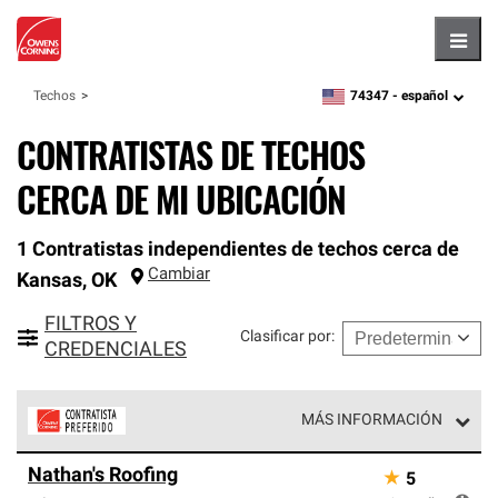
Hambu
74347 -
español
Techos
zipcode,
language
CONTRATISTAS DE TECHOS
CERCA DE MI UBICACIÓN
1 Contratistas independientes de techos cerca de
Cambiar
Kansas
,
OK
FILTROS Y
Clasificar por
:
CREDENCIALES
MÁS INFORMACIÓN
Los Contratistas Preferenciales de Owens Corning son
Nathan's Roofing
★
5
parte de una red exclusiva de profesionales de techos