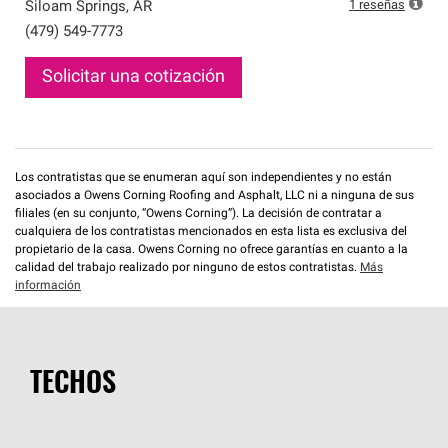
que cumplen con altos estándares y requisitos estrictos
1
reseñas
Siloam Springs
,
AR
de profesionalismo y confiabilidad.
(479) 549-7773
Solicitar una cotización
Los contratistas que se enumeran aquí son independientes y no están
asociados a Owens Corning Roofing and Asphalt, LLC ni a ninguna de sus
filiales (en su conjunto, “Owens Corning”). La decisión de contratar a
cualquiera de los contratistas mencionados en esta lista es exclusiva del
propietario de la casa. Owens Corning no ofrece garantías en cuanto a la
calidad del trabajo realizado por ninguno de estos contratistas.
Más
información
TECHOS