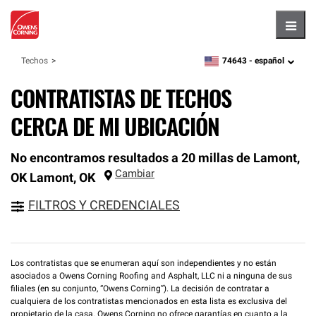
Hambu
74643 -
español
Techos
zipcode,
language
CONTRATISTAS DE TECHOS
CERCA DE MI UBICACIÓN
No encontramos resultados a 20 millas de Lamont,
Cambiar
OK
Lamont
,
OK
FILTROS Y CREDENCIALES
Los contratistas que se enumeran aquí son independientes y no están
asociados a Owens Corning Roofing and Asphalt, LLC ni a ninguna de sus
filiales (en su conjunto, “Owens Corning”). La decisión de contratar a
cualquiera de los contratistas mencionados en esta lista es exclusiva del
propietario de la casa. Owens Corning no ofrece garantías en cuanto a la