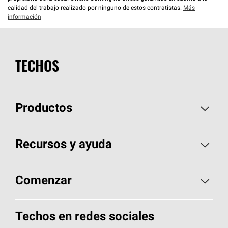
calidad del trabajo realizado por ninguno de estos contratistas.
Más
información
TECHOS
Productos
Elija sus tejas
Recursos y ayuda
Encuentre un contratista
Aspectos básicos sobre techos
Comenzar
Total Protection Roofing
System®
Herramientas de diseño y color
Llame al 1-800-GET
-
PINK®
Techos en redes sociales
Componentes para techos