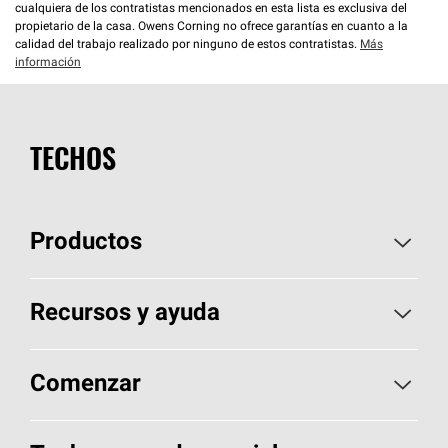
cualquiera de los contratistas mencionados en esta lista es exclusiva del
propietario de la casa. Owens Corning no ofrece garantías en cuanto a la
calidad del trabajo realizado por ninguno de estos contratistas.
Más
información
TECHOS
Productos
Elija sus tejas
Recursos y ayuda
Encuentre un contratista
Aspectos básicos sobre techos
Comenzar
Total Protection Roofing
System®
Herramientas de diseño y color
Llame al 1-800-GET
-
PINK®