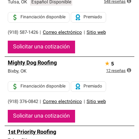
exclusiva y cumplen con estándares estrictos de
548
reseñas
Tulsa
,
OK
Español Disponible
profesionalismo, confiabilidad y destreza incomparable.
Solo ellos pueden ofrecer nuestra mejor garantía de
Financiación disponible
Premiado
sistemas de techos.
(918) 587-1426
|
Correo electrónico
|
Sitio web
Solicitar una cotización
Mighty Dog Roofing
★
5
12
reseñas
Bixby
,
OK
Financiación disponible
Premiado
(918) 376-0842
|
Correo electrónico
|
Sitio web
Solicitar una cotización
1st Priority Roofing