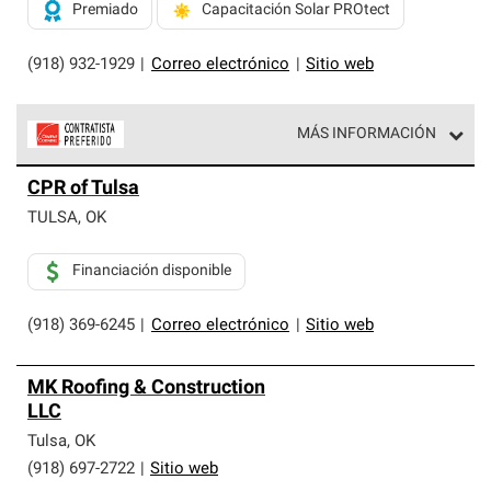
Premiado
Capacitación Solar PROtect
(918) 932-1929
|
Correo electrónico
|
Sitio web
MÁS INFORMACIÓN
Los Contratistas Preferenciales de Owens Corning son
CPR of Tulsa
parte de una red exclusiva de profesionales de techos
que cumplen con altos estándares y requisitos estrictos
TULSA
,
OK
de profesionalismo y confiabilidad.
Financiación disponible
(918) 369-6245
|
Correo electrónico
|
Sitio web
MK Roofing & Construction
LLC
Tulsa
,
OK
(918) 697-2722
|
Sitio web