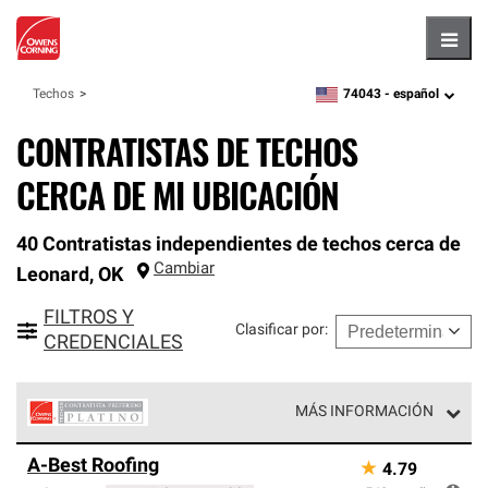
Hambu
74043 -
español
Techos
zipcode,
language
CONTRATISTAS DE TECHOS
CERCA DE MI UBICACIÓN
40 Contratistas independientes de techos cerca de
Cambiar
Leonard
,
OK
FILTROS Y
Clasificar por
:
CREDENCIALES
MÁS INFORMACIÓN
Los Contratistas Preferenciales Platinum de Owens
A-Best Roofing
★
4.79
Corning constituyen el nivel superior de nuestra red