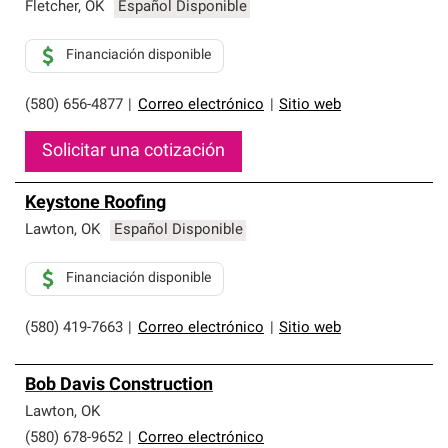
que cumplen con altos estándares y requisitos estrictos
Fletcher
,
OK
Español Disponible
de profesionalismo y confiabilidad.
Financiación disponible
(580) 656-4877
|
Correo electrónico
|
Sitio web
Solicitar una cotización
Keystone Roofing
Lawton
,
OK
Español Disponible
Financiación disponible
(580) 419-7663
|
Correo electrónico
|
Sitio web
Bob Davis Construction
Lawton
,
OK
(580) 678-9652
|
Correo electrónico