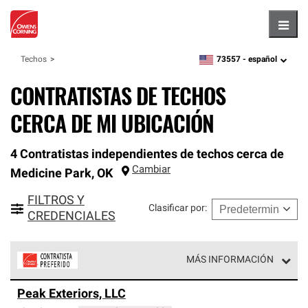
Hambu
73557 -
español
Techos
zipcode,
language
CONTRATISTAS DE TECHOS
CERCA DE MI UBICACIÓN
4 Contratistas independientes de techos cerca de
Cambiar
Medicine Park
,
OK
FILTROS Y
Clasificar por
:
CREDENCIALES
MÁS INFORMACIÓN
Los Contratistas Preferenciales de Owens Corning son
Peak Exteriors, LLC
parte de una red exclusiva de profesionales de techos