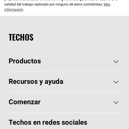
calidad del trabajo realizado por ninguno de estos contratistas.
Más
información
TECHOS
Productos
Elija sus tejas
Recursos y ayuda
Encuentre un contratista
Aspectos básicos sobre techos
Comenzar
Total Protection Roofing
System®
Herramientas de diseño y color
Llame al 1-800-GET
-
PINK®
Techos en redes sociales
Componentes para techos