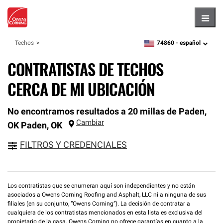
Hambu
74860 -
español
Techos
zipcode,
language
CONTRATISTAS DE TECHOS
CERCA DE MI UBICACIÓN
No encontramos resultados a 20 millas de Paden,
Cambiar
OK
Paden
,
OK
FILTROS Y CREDENCIALES
Los contratistas que se enumeran aquí son independientes y no están
asociados a Owens Corning Roofing and Asphalt, LLC ni a ninguna de sus
filiales (en su conjunto, “Owens Corning”). La decisión de contratar a
cualquiera de los contratistas mencionados en esta lista es exclusiva del
propietario de la casa. Owens Corning no ofrece garantías en cuanto a la