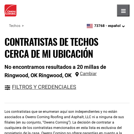
Hambu
73768 -
español
Techos
zipcode,
language
CONTRATISTAS DE TECHOS
CERCA DE MI UBICACIÓN
No encontramos resultados a 20 millas de
Cambiar
Ringwood, OK
Ringwood
,
OK
FILTROS Y CREDENCIALES
Los contratistas que se enumeran aquí son independientes y no están
asociados a Owens Corning Roofing and Asphalt, LLC ni a ninguna de sus
filiales (en su conjunto, “Owens Corning”). La decisión de contratar a
cualquiera de los contratistas mencionados en esta lista es exclusiva del
propietario de la casa. Owens Corning no ofrece garantías en cuanto a la