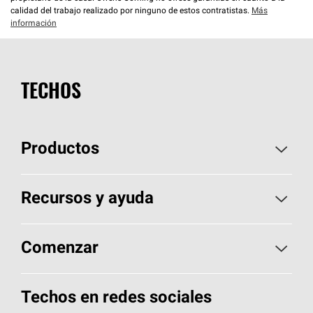
calidad del trabajo realizado por ninguno de estos contratistas.
Más
información
TECHOS
Productos
Elija sus tejas
Recursos y ayuda
Encuentre un contratista
Aspectos básicos sobre techos
Comenzar
Total Protection Roofing
System®
Herramientas de diseño y color
Llame al 1-800-GET
-
PINK®
Techos en redes sociales
Componentes para techos