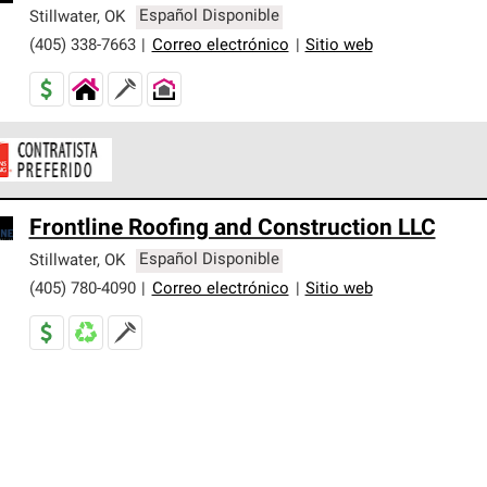
er nuestra mejor garantía de sistemas de techos.
Stillwater
,
OK
Español Disponible
(405) 338-7663
|
Correo electrónico
|
Sitio web
ontratistas Preferenciales de Owens Corning son parte de una r
Frontline Roofing and Construction LLC
en con altos estándares y requisitos estrictos de profesionalism
Stillwater
,
OK
Español Disponible
(405) 780-4090
|
Correo electrónico
|
Sitio web