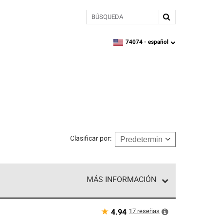
BÚSQUEDA
74074 -
español
zipcode,
language
Clasificar por
:
MÁS INFORMACIÓN
n el nivel superior de nuestra red exclusiva y
y destreza incomparable. Solo ellos pueden
★
17
reseñas
4.94