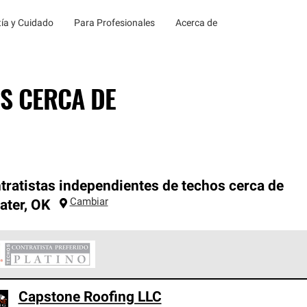
ía y Cuidado
Para Profesionales
Acerca de
S CERCA DE
tratistas independientes de techos cerca de
Cambiar
ater
,
OK
ontratistas Preferenciales Platinum de Owens Corning constituye
Capstone Roofing LLC
en con estándares estrictos de profesionalismo, confiabilidad 