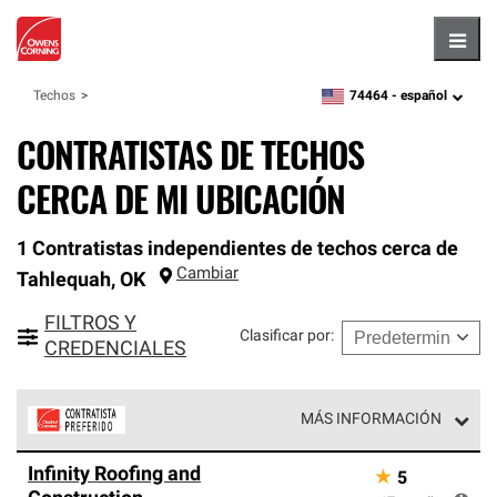
Hambu
74464 -
español
Techos
zipcode,
language
CONTRATISTAS DE TECHOS
CERCA DE MI UBICACIÓN
1 Contratistas independientes de techos cerca de
Cambiar
Tahlequah
,
OK
FILTROS Y
Clasificar por
:
CREDENCIALES
MÁS INFORMACIÓN
Los Contratistas Preferenciales de Owens Corning son
Infinity Roofing and
★
5
parte de una red exclusiva de profesionales de techos