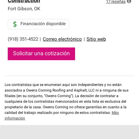
Construction
que cumplen con altos estándares y requisitos estrictos
17
reseñas
de profesionalismo y confiabilidad.
Fort Gibson
,
OK
Financiación disponible
(918) 351-4522
|
Correo electrónico
|
Sitio web
Solicitar una cotización
Los contratistas que se enumeran aquí son independientes y no están
asociados a Owens Corning Roofing and Asphalt, LLC ni a ninguna de sus
filiales (en su conjunto, “Owens Corning”). La decisión de contratar a
cualquiera de los contratistas mencionados en esta lista es exclusiva del
propietario de la casa. Owens Corning no ofrece garantías en cuanto a la
calidad del trabajo realizado por ninguno de estos contratistas.
Más
información