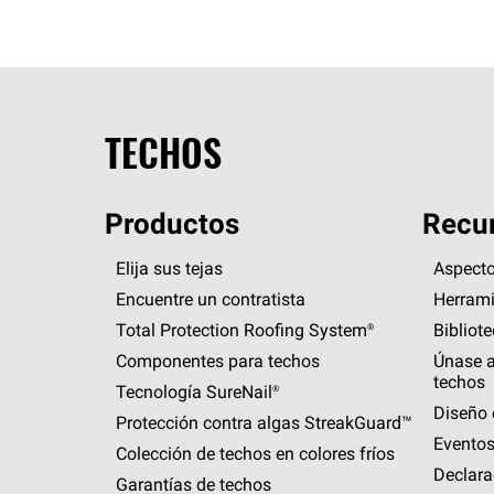
TECHOS
Productos
Recur
Elija sus tejas
Aspecto
Encuentre un contratista
Herrami
Total Protection Roofing
System®
Bibliot
Componentes para techos
Únase a
techos
Tecnología
SureNail®
Diseño 
Protección contra algas
StreakGuard™
Eventos
Colección de techos en colores fríos
Declara
Garantías de techos