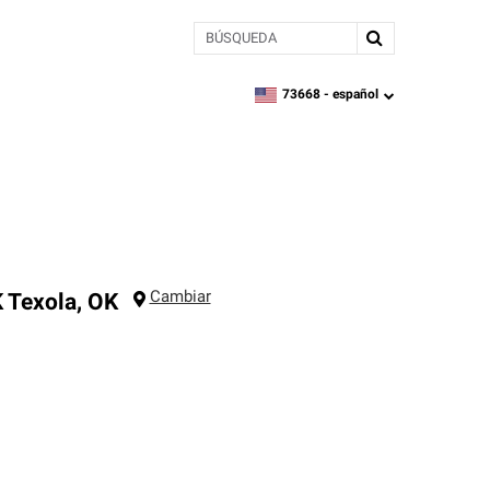
BÚSQUEDA
73668 -
español
zipcode,
language
Cambiar
K
Texola
,
OK