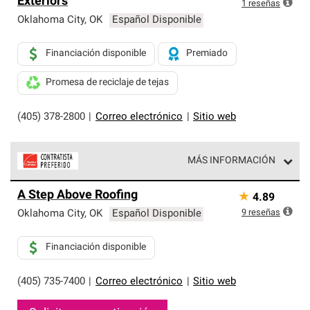
Exteriors
exclusiva y cumplen con estándares estrictos de
1
reseñas
profesionalismo, confiabilidad y destreza incomparable.
Oklahoma City
,
OK
Español Disponible
Solo ellos pueden ofrecer nuestra mejor garantía de
sistemas de techos.
Financiación disponible
Premiado
Promesa de reciclaje de tejas
(405) 378-2800
|
Correo electrónico
|
Sitio web
MÁS INFORMACIÓN
Los Contratistas Preferenciales de Owens Corning son
A Step Above Roofing
★
4.89
parte de una red exclusiva de profesionales de techos
que cumplen con altos estándares y requisitos estrictos
9
reseñas
Oklahoma City
,
OK
Español Disponible
de profesionalismo y confiabilidad.
Financiación disponible
(405) 735-7400
|
Correo electrónico
|
Sitio web