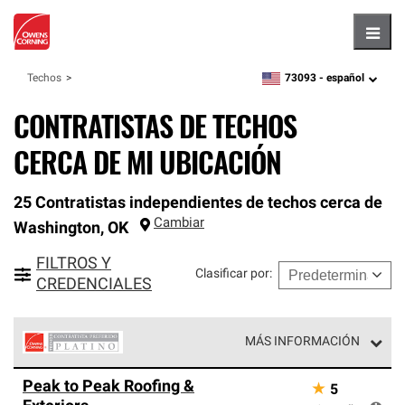
Hambu
73093 -
español
Techos
zipcode,
language
CONTRATISTAS DE TECHOS
CERCA DE MI UBICACIÓN
25 Contratistas independientes de techos cerca de
Cambiar
Washington
,
OK
FILTROS Y
Clasificar por
:
CREDENCIALES
MÁS INFORMACIÓN
Los Contratistas Preferenciales Platinum de Owens
Peak to Peak Roofing &
★
5
Corning constituyen el nivel superior de nuestra red