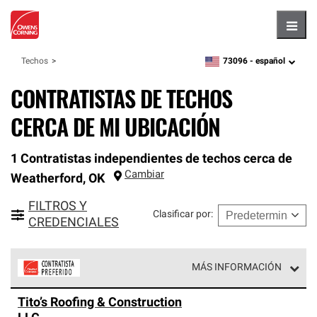
Hambu
73096 -
español
Techos
zipcode,
language
CONTRATISTAS DE TECHOS
CERCA DE MI UBICACIÓN
1 Contratistas independientes de techos cerca de
Cambiar
Weatherford
,
OK
FILTROS Y
Clasificar por
:
CREDENCIALES
MÁS INFORMACIÓN
Los Contratistas Preferenciales de Owens Corning son
Tito’s Roofing & Construction
parte de una red exclusiva de profesionales de techos