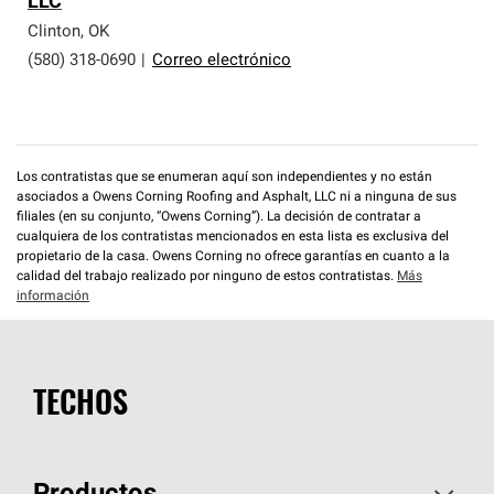
LLC
que cumplen con altos estándares y requisitos estrictos
de profesionalismo y confiabilidad.
Clinton
,
OK
(580) 318-0690
|
Correo electrónico
Los contratistas que se enumeran aquí son independientes y no están
asociados a Owens Corning Roofing and Asphalt, LLC ni a ninguna de sus
filiales (en su conjunto, “Owens Corning”). La decisión de contratar a
cualquiera de los contratistas mencionados en esta lista es exclusiva del
propietario de la casa. Owens Corning no ofrece garantías en cuanto a la
calidad del trabajo realizado por ninguno de estos contratistas.
Más
información
TECHOS