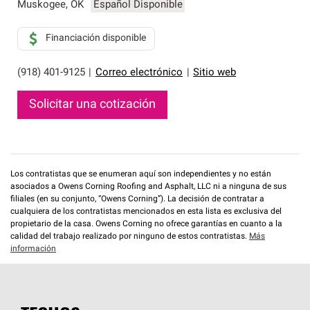
que cumplen con altos estándares y requisitos estrictos
Muskogee
,
OK
Español Disponible
de profesionalismo y confiabilidad.
Financiación disponible
(918) 401-9125
|
Correo electrónico
|
Sitio web
Solicitar una cotización
Los contratistas que se enumeran aquí son independientes y no están
asociados a Owens Corning Roofing and Asphalt, LLC ni a ninguna de sus
filiales (en su conjunto, “Owens Corning”). La decisión de contratar a
cualquiera de los contratistas mencionados en esta lista es exclusiva del
propietario de la casa. Owens Corning no ofrece garantías en cuanto a la
calidad del trabajo realizado por ninguno de estos contratistas.
Más
información