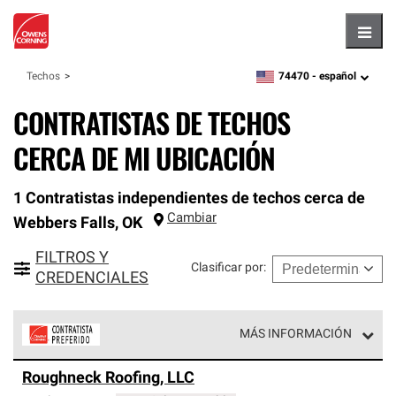
Hambu
74470 -
español
Techos
zipcode,
language
CONTRATISTAS DE TECHOS
CERCA DE MI UBICACIÓN
1 Contratistas independientes de techos cerca de
Cambiar
Webbers Falls
,
OK
FILTROS Y
Clasificar por
:
CREDENCIALES
MÁS INFORMACIÓN
Los Contratistas Preferenciales de Owens Corning son
Roughneck Roofing, LLC
parte de una red exclusiva de profesionales de techos