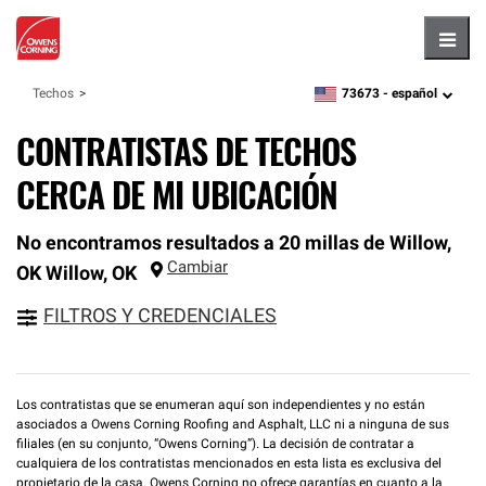
Hambu
73673 -
español
Techos
zipcode,
language
CONTRATISTAS DE TECHOS
CERCA DE MI UBICACIÓN
No encontramos resultados a 20 millas de Willow,
Cambiar
OK
Willow
,
OK
FILTROS Y CREDENCIALES
Los contratistas que se enumeran aquí son independientes y no están
asociados a Owens Corning Roofing and Asphalt, LLC ni a ninguna de sus
filiales (en su conjunto, “Owens Corning”). La decisión de contratar a
cualquiera de los contratistas mencionados en esta lista es exclusiva del
propietario de la casa. Owens Corning no ofrece garantías en cuanto a la