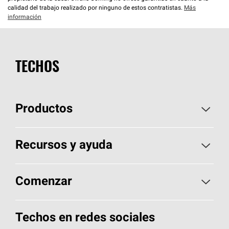
calidad del trabajo realizado por ninguno de estos contratistas.
Más
información
TECHOS
Productos
Elija sus tejas
Recursos y ayuda
Encuentre un contratista
Aspectos básicos sobre techos
Comenzar
Total Protection Roofing
System®
Herramientas de diseño y color
Llame al 1-800-GET
-
PINK®
Techos en redes sociales
Componentes para techos