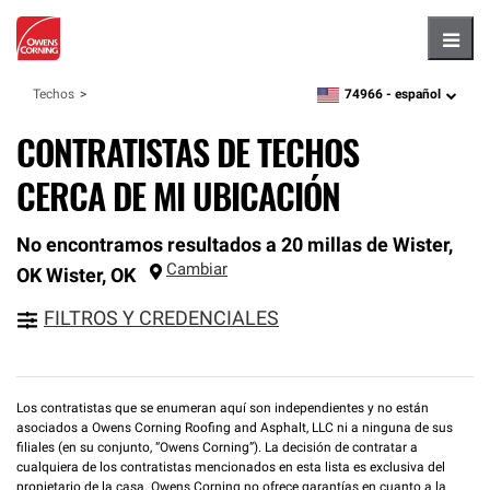
Hambu
74966 -
español
Techos
zipcode,
language
CONTRATISTAS DE TECHOS
CERCA DE MI UBICACIÓN
No encontramos resultados a 20 millas de Wister,
Cambiar
OK
Wister
,
OK
FILTROS Y CREDENCIALES
Los contratistas que se enumeran aquí son independientes y no están
asociados a Owens Corning Roofing and Asphalt, LLC ni a ninguna de sus
filiales (en su conjunto, “Owens Corning”). La decisión de contratar a
cualquiera de los contratistas mencionados en esta lista es exclusiva del
propietario de la casa. Owens Corning no ofrece garantías en cuanto a la