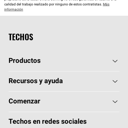
calidad del trabajo realizado por ninguno de estos contratistas.
Más
información
TECHOS
Productos
Elija sus tejas
Recursos y ayuda
Encuentre un contratista
Aspectos básicos sobre techos
Comenzar
Total Protection Roofing
System®
Herramientas de diseño y color
Llame al 1-800-GET
-
PINK®
Techos en redes sociales
Componentes para techos