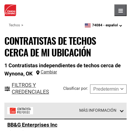
Hambu
74084 -
español
Techos
zipcode,
language
CONTRATISTAS DE TECHOS
CERCA DE MI UBICACIÓN
1 Contratistas independientes de techos cerca de
Cambiar
Wynona
,
OK
FILTROS Y
Clasificar por
:
CREDENCIALES
MÁS INFORMACIÓN
Los Contratistas Preferenciales de Owens Corning son
BB&G Enterprises Inc
parte de una red exclusiva de profesionales de techos