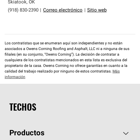
que cumplen con altos estándares y requisitos estrictos
Skiatook
,
OK
de profesionalismo y confiabilidad.
(918) 830-2390
|
Correo electrónico
|
Sitio web
Los contratistas que se enumeran aquí son independientes y no están
asociados a Owens Corning Roofing and Asphalt, LLC ni a ninguna de sus
filiales (en su conjunto, “Owens Corning”). La decisión de contratar a
cualquiera de los contratistas mencionados en esta lista es exclusiva del
propietario de la casa. Owens Corning no ofrece garantías en cuanto a la
calidad del trabajo realizado por ninguno de estos contratistas.
Más
información
TECHOS
Productos