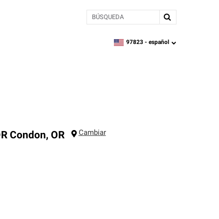
BÚSQUEDA
97823 -
español
zipcode,
language
Cambiar
OR
Condon
,
OR