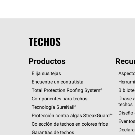
TECHOS
Productos
Recur
Elija sus tejas
Aspecto
Encuentre un contratista
Herrami
Total Protection Roofing
System®
Bibliot
Componentes para techos
Únase a
techos
Tecnología
SureNail®
Diseño 
Protección contra algas
StreakGuard™
Eventos
Colección de techos en colores fríos
Declara
Garantías de techos