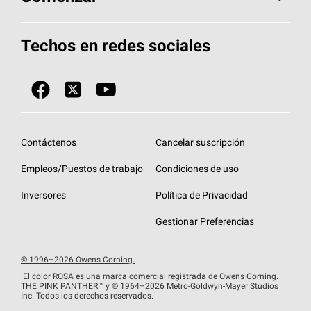
Total Protection Roofing
System®
Herramientas de diseño y color
Llame al 1-800-GET
-
PINK®
Techos en redes sociales
Componentes para techos
Biblioteca de documentos
Contratistas de techos por ubicación
Tecnología
SureNail®
Únase a la red de contratistas de techos
Encuentre una tienda o encuentre un
Protección contra algas
StreakGuard™
distribuidor
Diseño en el techo
Contáctenos
Cancelar suscripción
Colección de techos en colores fríos
Financiamiento de techos
Empleos/Puestos de trabajo
Condiciones de uso
Eventos para contratistas
Garantías de techos
Inversores
Política de Privacidad
Declaración de rendimiento de la UE
Gestionar Preferencias
© 1996–2026 Owens Corning.
El color ROSA es una marca comercial registrada de Owens Corning.
THE PINK
PANTHER™
y © 1964–2026 Metro-Goldwyn-Mayer Studios
Inc. Todos los derechos reservados.