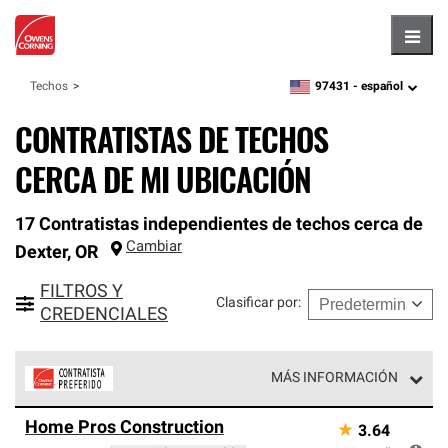
Hambu
97431 -
español
Techos
zipcode,
language
CONTRATISTAS DE TECHOS
CERCA DE MI UBICACIÓN
17 Contratistas independientes de techos cerca de
Cambiar
Dexter
,
OR
FILTROS Y
Clasificar por
:
CREDENCIALES
MÁS INFORMACIÓN
Los Contratistas Preferenciales de Owens Corning son
Home Pros Construction
★
3.64
parte de una red exclusiva de profesionales de techos