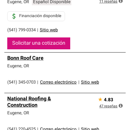
que cumplen con altos estándares y requisitos estrictos
11
reseñas
Eugene
,
OR
Español Disponible
de profesionalismo y confiabilidad.
Financiación disponible
(541) 799-0334
|
Sitio web
Solicitar una cotización
Bonn Roof Care
Eugene
,
OR
(541) 345-0703
|
Correo electrónico
|
Sitio web
National Roofing &
★
4.83
Construction
47
reseñas
Eugene
,
OR
(541) 220-4525
|
Correo electrónico
|
Sitio web