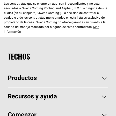
Los contratistas que se enumeran aquí son independientes y no están
asociados a Owens Corning Roofing and Asphalt, LLC ni a ninguna de sus
filiales (en su conjunto, “Owens Corning”). La decisión de contratar a
cualquiera de los contratistas mencionados en esta lista es exclusiva del
propietario de la casa. Owens Corning no ofrece garantías en cuanto a la
calidad del trabajo realizado por ninguno de estos contratistas.
Más
información
TECHOS
Productos
Elija sus tejas
Recursos y ayuda
Encuentre un contratista
Aspectos básicos sobre techos
Comenzar