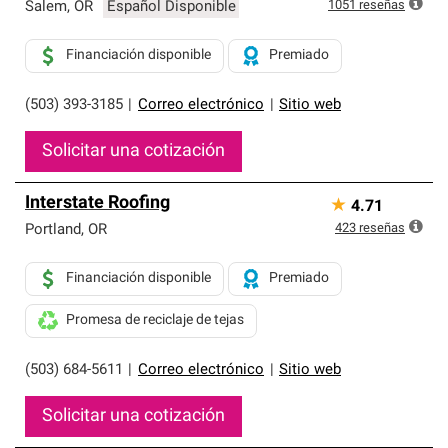
exclusiva y cumplen con estándares estrictos de
1051
reseñas
Salem
,
OR
Español Disponible
profesionalismo, confiabilidad y destreza incomparable.
Solo ellos pueden ofrecer nuestra mejor garantía de
Financiación disponible
Premiado
sistemas de techos.
(503) 393-3185
|
Correo electrónico
|
Sitio web
Solicitar una cotización
Interstate Roofing
★
4.71
423
reseñas
Portland
,
OR
Financiación disponible
Premiado
Promesa de reciclaje de tejas
(503) 684-5611
|
Correo electrónico
|
Sitio web
Solicitar una cotización