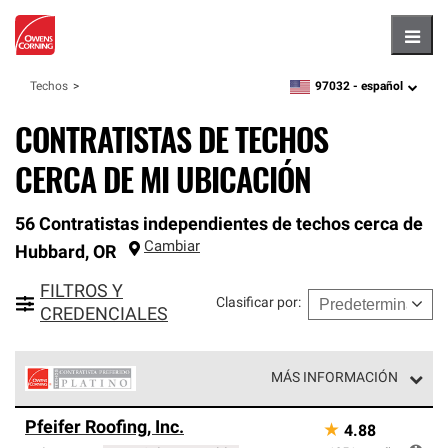
Hambu
97032 -
español
Techos
zipcode,
language
CONTRATISTAS DE TECHOS
CERCA DE MI UBICACIÓN
56 Contratistas independientes de techos cerca de
Cambiar
Hubbard
,
OR
FILTROS Y
Clasificar por
:
CREDENCIALES
MÁS INFORMACIÓN
Los Contratistas Preferenciales Platinum de Owens
Pfeifer Roofing, Inc.
★
4.88
Corning constituyen el nivel superior de nuestra red