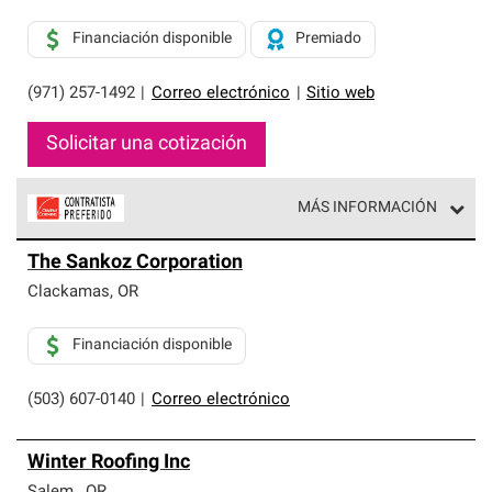
Financiación disponible
Premiado
(971) 257-1492
|
Correo electrónico
|
Sitio web
Solicitar una cotización
MÁS INFORMACIÓN
Los Contratistas Preferenciales de Owens Corning son
The Sankoz Corporation
parte de una red exclusiva de profesionales de techos
que cumplen con altos estándares y requisitos estrictos
Clackamas
,
OR
de profesionalismo y confiabilidad.
Financiación disponible
(503) 607-0140
|
Correo electrónico
Winter Roofing Inc