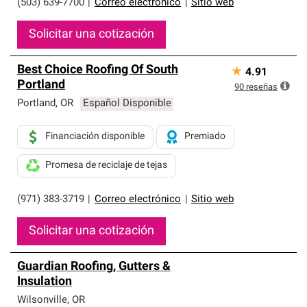
(503) 639-7700
|
Correo electrónico
|
Sitio web
Solicitar una cotización
Best Choice Roofing Of South
★
4.91
Portland
90
reseñas
Portland
,
OR
Español Disponible
Financiación disponible
Premiado
Promesa de reciclaje de tejas
(971) 383-3719
|
Correo electrónico
|
Sitio web
Solicitar una cotización
Guardian Roofing, Gutters &
Insulation
Wilsonville
,
OR