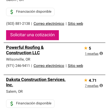
Salem
,
OR
Financiación disponible
(503) 881-2138
|
Correo electrónico
|
Sitio web
Solicitar una cotización
Powerful Roofing &
★
5
Construction LLC
1
reseñas
Wilsonville
,
OR
(971) 246-9411
|
Correo electrónico
|
Sitio web
Dakota Construction Services,
★
4.71
Inc.
7
reseñas
Salem
,
OR
Financiación disponible