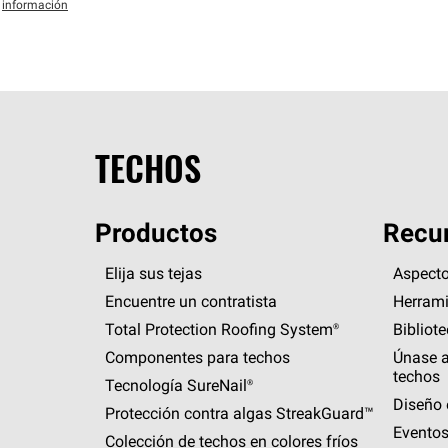
información
TECHOS
Productos
Recur
Elija sus tejas
Aspecto
Encuentre un contratista
Herrami
Total Protection Roofing
System®
Bibliot
Componentes para techos
Únase a
techos
Tecnología
SureNail®
Diseño 
Protección contra algas
StreakGuard™
Eventos
Colección de techos en colores fríos