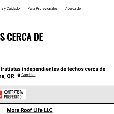
ía y Cuidado
Para Profesionales
Acerca de
S CERCA DE
tratistas independientes de techos cerca de
Cambiar
ne
,
OR
ontratistas Preferenciales de Owens Corning son parte de una r
More Roof Life LLC
en con altos estándares y requisitos estrictos de profesionalism