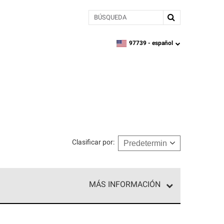
BÚSQUEDA
97739 -
español
zipcode,
language
Clasificar por
:
MÁS INFORMACIÓN
ed exclusiva de profesionales de techos que
o y confiabilidad.