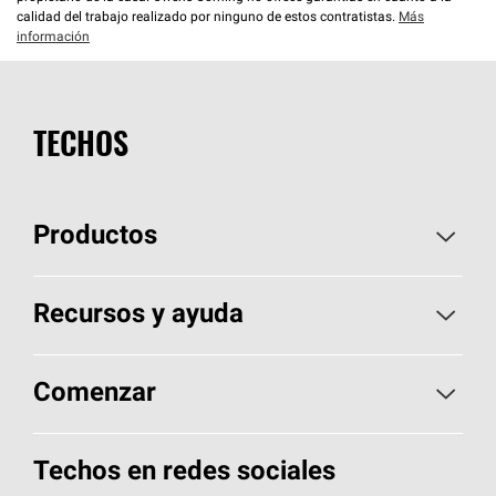
calidad del trabajo realizado por ninguno de estos contratistas.
Más
información
TECHOS
Productos
Elija sus tejas
Recursos y ayuda
Encuentre un contratista
Aspectos básicos sobre techos
Comenzar
Total Protection Roofing
System®
Herramientas de diseño y color
Llame al 1-800-GET
-
PINK®
Techos en redes sociales
Componentes para techos