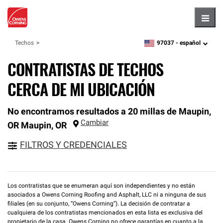
Hambu
97037 -
español
Techos
zipcode,
language
CONTRATISTAS DE TECHOS
CERCA DE MI UBICACIÓN
No encontramos resultados a 20 millas de Maupin,
Cambiar
OR
Maupin
,
OR
FILTROS Y CREDENCIALES
Los contratistas que se enumeran aquí son independientes y no están
asociados a Owens Corning Roofing and Asphalt, LLC ni a ninguna de sus
filiales (en su conjunto, “Owens Corning”). La decisión de contratar a
cualquiera de los contratistas mencionados en esta lista es exclusiva del
propietario de la casa. Owens Corning no ofrece garantías en cuanto a la