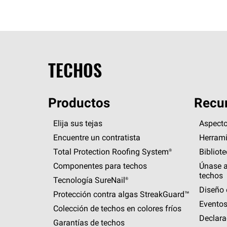
TECHOS
Productos
Recur
Elija sus tejas
Aspecto
Encuentre un contratista
Herrami
Total Protection Roofing
System®
Bibliot
Componentes para techos
Únase a
techos
Tecnología
SureNail®
Diseño 
Protección contra algas
StreakGuard™
Eventos
Colección de techos en colores fríos
Declara
Garantías de techos