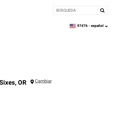
BÚSQUEDA
97476 -
español
zipcode,
language
Cambiar
Sixes
,
OR